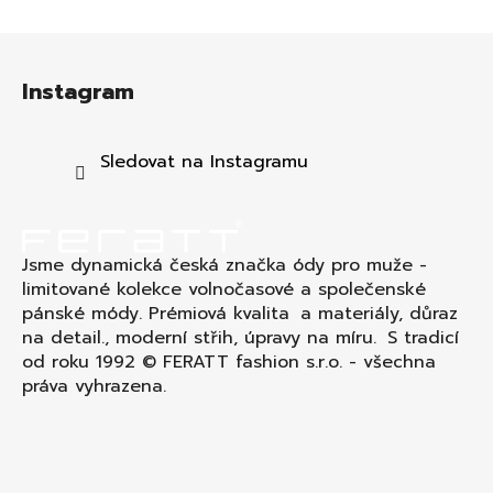
Z
á
Instagram
p
a
t
Sledovat na Instagramu
í
Jsme dynamická česká značka ódy pro muže -
limitované kolekce volnočasové a společenské
pánské módy. Prémiová kvalita a materiály, důraz
na detail., moderní střih, úpravy na míru. S tradicí
od roku 1992 © FERATT fashion s.r.o. - všechna
práva vyhrazena.