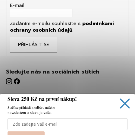
E-mail
Zadáním e-mailu souhlasíte s
podmínkami
ochrany osobních údajů
.
PŘIHLÁSIT SE
Sledujte nás na sociálních stítích
Sleva 250 Kč na první nákup!
Stačí se přihlásit k odběru našeho
newsletteru a sleva je vaše.
Používáme cookies, abychom vám umožnili pohodlné
prohlížení webu a díky analýze webu neustále zlepšovat
jeho funkce, výkon a použitelnost.
K tomu potřebujeme