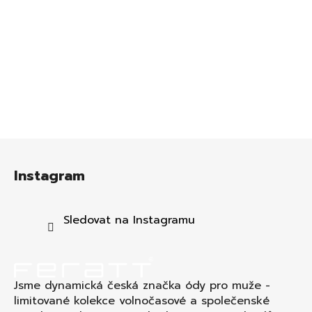
Z
á
Instagram
p
a
t
Sledovat na Instagramu
í
Jsme dynamická česká značka ódy pro muže -
limitované kolekce volnočasové a společenské