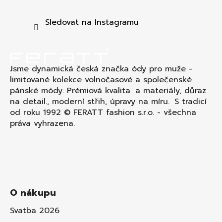
a
t
Sledovat na Instagramu
í
Jsme dynamická česká značka ódy pro muže -
limitované kolekce volnočasové a společenské
pánské módy. Prémiová kvalita a materiály, důraz
na detail., moderní střih, úpravy na míru. S tradicí
od roku 1992 © FERATT fashion s.r.o. - všechna
práva vyhrazena.
O nákupu
Svatba 2026