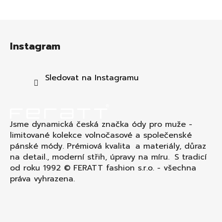
Z
á
Instagram
p
a
t
Sledovat na Instagramu
í
Jsme dynamická česká značka ódy pro muže -
limitované kolekce volnočasové a společenské
pánské módy. Prémiová kvalita a materiály, důraz
na detail., moderní střih, úpravy na míru. S tradicí
od roku 1992 © FERATT fashion s.r.o. - všechna
práva vyhrazena.