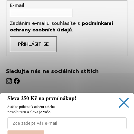
E-mail
Zadáním e-mailu souhlasíte s
podmínkami
ochrany osobních údajů
.
PŘIHLÁSIT SE
Sledujte nás na sociálních stítích
Sleva 250 Kč na první nákup!
Stačí se přihlásit k odběru našeho
newsletteru a sleva je vaše.
Používáme cookies, abychom vám umožnili pohodlné
prohlížení webu a díky analýze webu neustále zlepšovat
jeho funkce, výkon a použitelnost.
K tomu potřebujeme