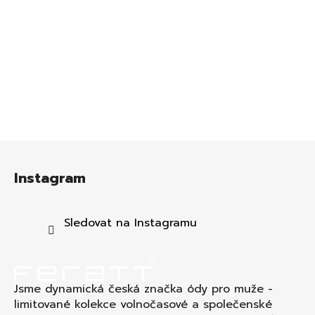
Z
á
Instagram
p
a
t
Sledovat na Instagramu
í
Jsme dynamická česká značka ódy pro muže -
limitované kolekce volnočasové a společenské