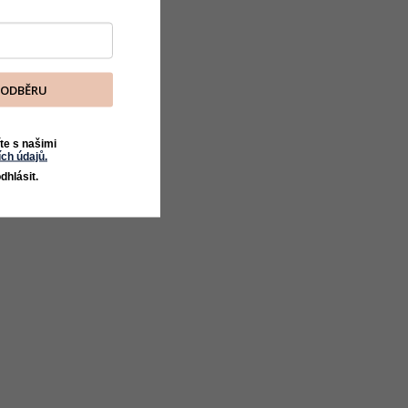
K ODBĚRU
te s našimi
ch údajů.
dhlásit.