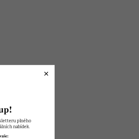
up!
sletteru plného 
álních nabídek.
vaše: