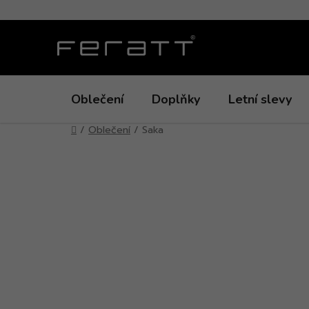
Přejít
na
obsah
Oblečení
Doplňky
Letní slevy
Domů
/
Oblečení
/
Saka