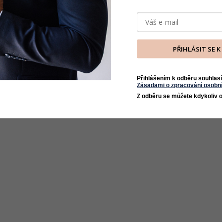
PŘIHLÁSIT SE 
Přihlášením k odběru souhlasí
Zásadami o zpracování osobní
Z odběru se můžete kdykoliv o