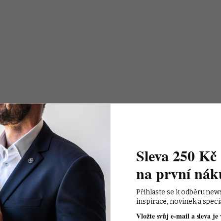
Sleva 250 Kč 
na první nák
Přihlaste se k odběru new
inspirace, novinek a speci
Vložte svůj e-mail a sleva je 