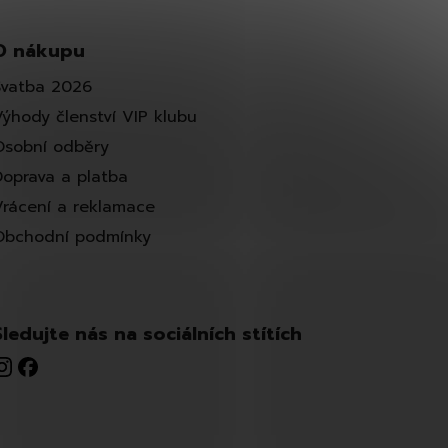
O nákupu
Svatba 2026
Výhody členství VIP klubu
Osobní odběry
Doprava a platba
Vrácení a reklamace
Obchodní podmínky
Sledujte nás na sociálních stítích