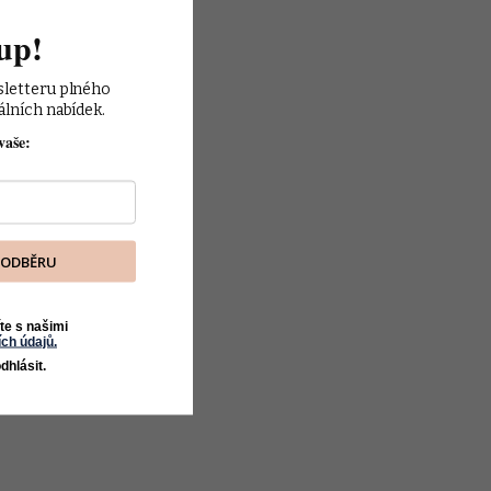
up!
sletteru plného 
álních nabídek.
vaše:
K ODBĚRU
te s našimi
ch údajů.
dhlásit.