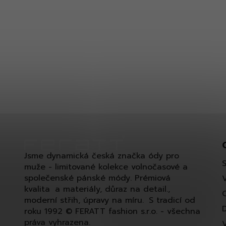
Jsme dynamická česká značka ódy pro
muže - limitované kolekce volnočasové a
společenské pánské módy. Prémiová
kvalita a materiály, důraz na detail.,
moderní střih, úpravy na míru. S tradicí od
roku 1992 © FERATT fashion s.r.o. - všechna
práva vyhrazena.