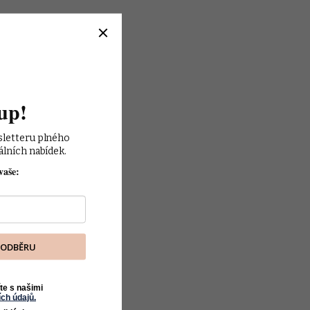
up!
sletteru plného 
álních nabídek.
vaše:
K ODBĚRU
te s našimi
ch údajů.