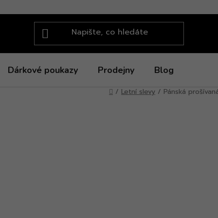
Dárkové poukazy
Prodejny
Blog
Domů
/
Letní slevy
/
Pánská prošívan