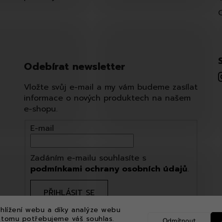
Odebírat newsletter
Vložte svůj e-mail a my vám budeme zasílat
informace o nových produktech na našem
e-shopu.
E-mail
Zadáním e-mailu souhlasíte s
podmínkami ochrany osobních údajů
.
PŘIHLÁSIT SE
hlížení webu a díky analýze webu
 tomu potřebujeme váš souhlas.
Odmítnout