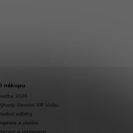
O nákupu
Svatba 2026
Výhody členství VIP klubu
Osobní odběry
Doprava a platba
Vrácení a reklamace