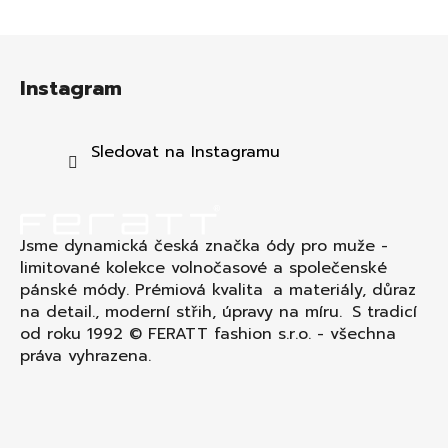
Z
á
Instagram
p
a
t
Sledovat na Instagramu
í
Jsme dynamická česká značka ódy pro muže -
limitované kolekce volnočasové a společenské
pánské módy. Prémiová kvalita a materiály, důraz
na detail., moderní střih, úpravy na míru. S tradicí
od roku 1992 © FERATT fashion s.r.o. - všechna
práva vyhrazena.