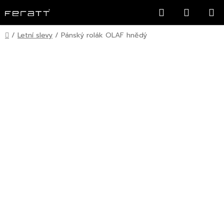
Přejít
Hledat
NÁKUP
na
KOŠÍK
obsah
Domů
/
Letní slevy
/
Pánský rolák OLAF hnědý