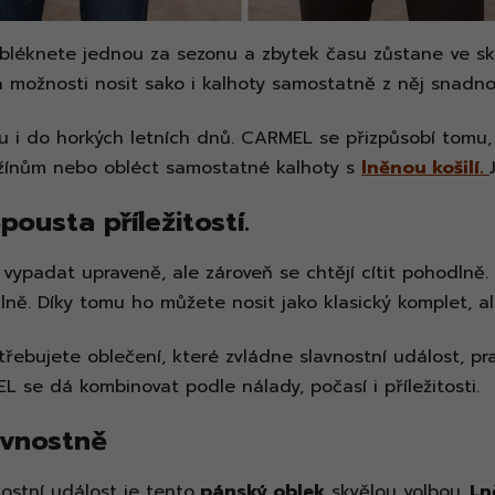
bléknete jednou za sezonu a zbytek času zůstane ve skř
 možnosti nosit sako i kalhoty samostatně z něj snadno 
u i do horkých letních dnů. CARMEL se přizpůsobí tomu,
 džínům nebo obléct samostatné kalhoty s
lněnou košilí.
pousta příležitostí.
 vypadat upraveně, ale zároveň se chtějí cítit pohodlně.
álně. Díky tomu ho můžete nosit jako klasický komplet, a
otřebujete oblečení, které zvládne slavnostní událost, p
L se dá kombinovat podle nálady, počasí i příležitosti.
avnostně
ostní událost je tento
pánský oblek
skvělou volbou.
Ln