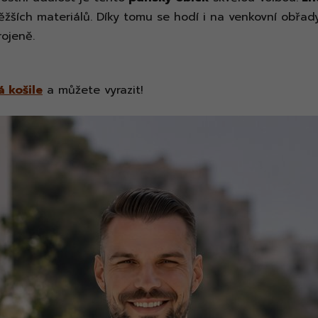
ěžších materiálů. Díky tomu se hodí i na venkovní obřady
rojeně.
á košile
a můžete vyrazit!