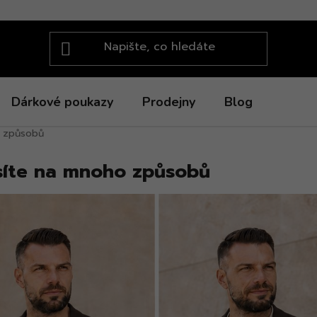
Dárkové poukazy
Prodejny
Blog
o způsobů
síte na mnoho způsobů