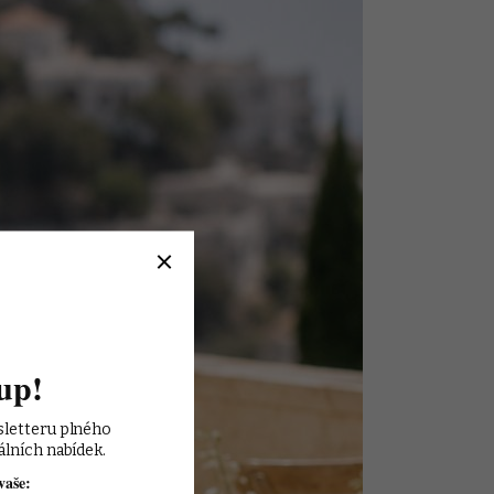
up!
sletteru plného 
álních nabídek.
vaše: