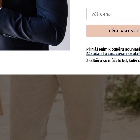
PŘIHLÁSIT SE 
Přihlášením k odběru souhlasí
Zásadami o zpracování osobní
Z odběru se můžete kdykoliv o