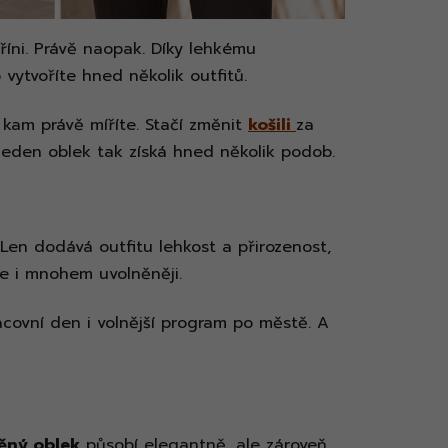
íni. Právě naopak. Díky lehkému
vytvoříte hned několik outfitů.
 kam právě míříte. Stačí změnit
košili
za
Jeden oblek tak získá hned několik podob.
 Len dodává outfitu lehkost a přirozenost,
le i mnohem uvolněněji.
racovní den i volnější program po městě. A
ěný oblek
působí elegantně, ale zároveň