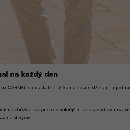
ual na každý den
 sako CARMEL samostatně. V kombinaci s džínami a jedno
ální schůzku, do práce s volnějším dress codem i na veče
omější výraz.