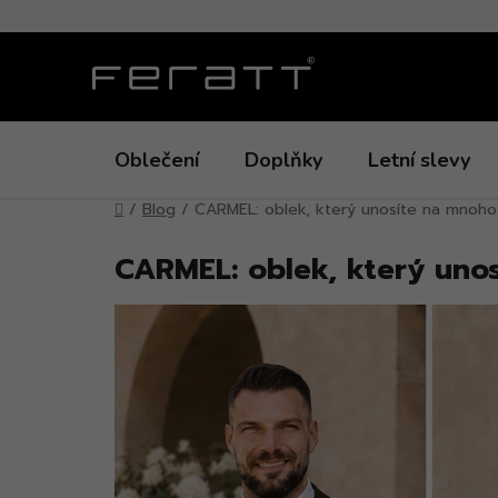
Přejít
na
obsah
Oblečení
Doplňky
Letní slevy
Domů
/
Blog
/
CARMEL: oblek, který unosíte na mnoh
CARMEL: oblek, který uno