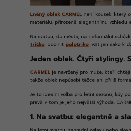
Lněný oblek CARMEL
není kousek, který o
materiálu, přirozeně elegantnímu vzhledu a
Na svatbu, do města, na neformální schůzk
tričko
, doplnit
polotriko
, vzít jen sako k
Jeden oblek. Čtyři stylingy. S
CARMEL
je navržený pro muže, kteří chtějí
takže oblek nepůsobí těžce ani příliš form
Je to ideální volba pro letní sezonu, kdy p
právě v tom je jeho největší výhoda. CARME
1. Na svatbu: elegantně a sl
Na letní svatbu, zahradní oslavu nebo slavn