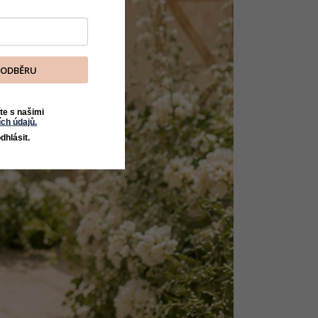
K ODBĚRU
te s našimi
ch údajů.
dhlásit.