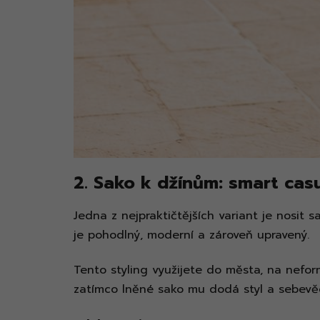
2. Sako k džínům: smart cas
Jedna z nejpraktičtějších variant je nosit
je pohodlný, moderní a zároveň upravený.
Tento styling využijete do města, na neform
zatímco lněné sako mu dodá styl a sebevěd