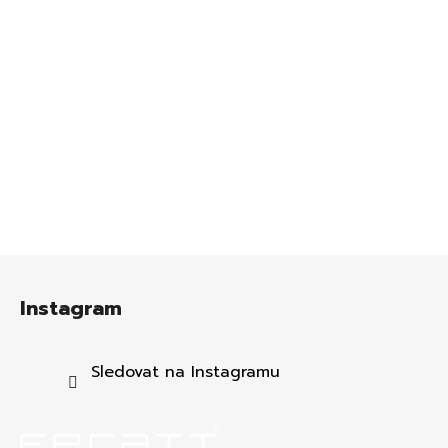
Z
á
Instagram
p
a
t
Sledovat na Instagramu
í