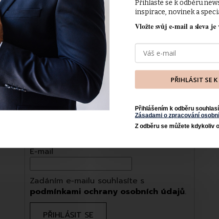
Přihlaste se k odběru new
roku 1992 © FERATT fashion s.r.o. - všechna
inspirace, novinek a speci
práva vyhrazena.
Vložte svůj e-mail a sleva je 
PŘIHLÁSIT SE 
Odebírat newsletter
Vložte svůj e-mail a my vám budeme zasílat
Přihlášením k odběru souhlasí
Zásadami o zpracování osobní
informace o nových produktech na našem
Z odběru se můžete kdykoliv o
e-shopu.
E-mail
Zadáním e-mailu souhlasíte s
podmínkami ochrany osobních údajů
.
PŘIHLÁSIT SE