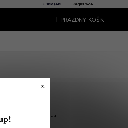
Přihlášení
Registrace
PRÁZDNÝ KOŠÍK
NÁKUPNÍ
KOŠÍK
O nákupu
Svatba 2026
Výhody členství VIP klubu
up!
Osobní odběry