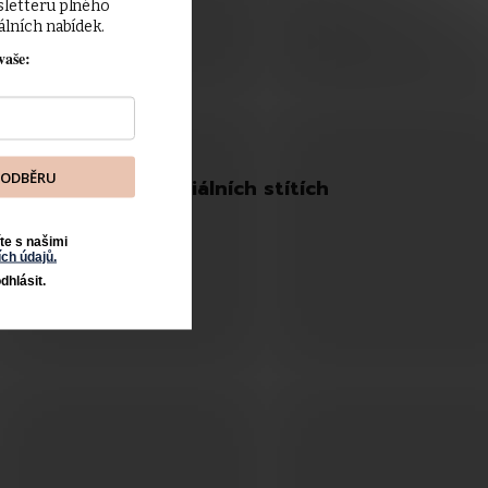
sletteru plného 
Doprava a platba
álních nabídek.
Vrácení a reklamace
vaše:
Obchodní podmínky
K ODBĚRU
Sledujte nás na sociálních stítích
te s našimi
ch údajů.
dhlásit.