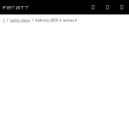
Přejít
Hledat
NÁKUP
na
KOŠÍK
obsah
Domů
/
Letní slevy
/
Kalhoty BEN II antracit