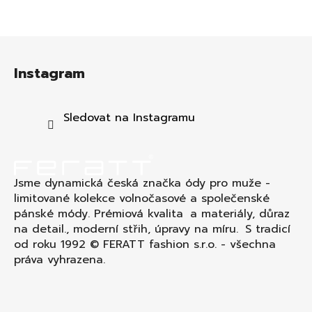
Z
á
Instagram
p
a
t
Sledovat na Instagramu
í
Jsme dynamická česká značka ódy pro muže -
limitované kolekce volnočasové a společenské
pánské módy. Prémiová kvalita a materiály, důraz
na detail., moderní střih, úpravy na míru. S tradicí
od roku 1992 © FERATT fashion s.r.o. - všechna
práva vyhrazena.