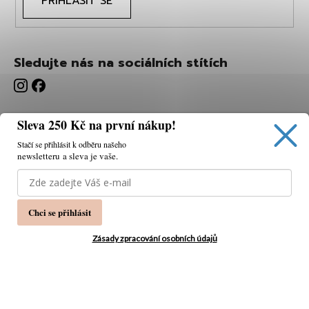
PŘIHLÁSIT SE
Sledujte nás na sociálních stítích
Sleva 250 Kč na první nákup!
Stačí se přihlásit k odběru našeho
newsletteru a sleva je vaše.
Používáme cookies, abychom vám umožnili pohodlné
prohlížení webu a díky analýze webu neustále zlepšovat
jeho funkce, výkon a použitelnost.
K tomu potřebujeme
Chci se přihlásit
váš souhlas.
Nastavení
Zásady zpracování osobních údajů
Souhlasím
Vytvořil Shoptet
Copyright 2026
PÁNSKÁ MÓDA
. Všechna práva
Odmítnout
vyhrazena.
Upravit nastavení cookies