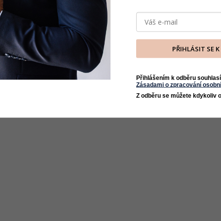
PŘIHLÁSIT SE 
Přihlášením k odběru souhlasí
Zásadami o zpracování osobní
Z odběru se můžete kdykoliv o