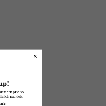
up!
sletteru plného 
álních nabídek.
vaše: