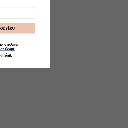
K ODBĚRU
te s našimi
ch údajů.
dhlásit.