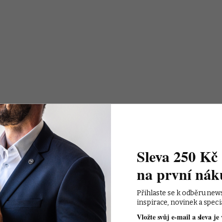
Sleva 250 Kč 
na první nák
Přihlaste se k odběru new
inspirace, novinek a speci
Vložte svůj e-mail a sleva je 