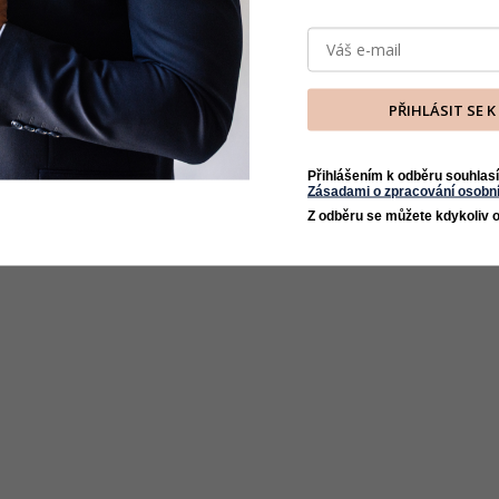
PŘIHLÁSIT SE 
Přihlášením k odběru souhlasí
Zásadami o zpracování osobní
Z odběru se můžete kdykoliv o