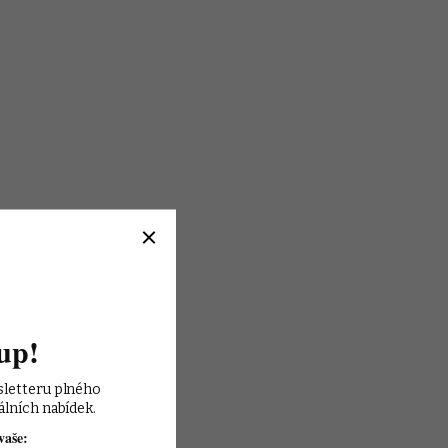
up!
sletteru plného 
álních nabídek.
vaše: