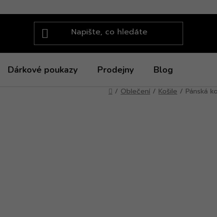
Dárkové poukazy
Prodejny
Blog
Domů
/
Oblečení
/
Košile
/
Pánská ko