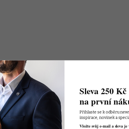
Sleva 250 Kč 
na první nák
Přihlaste se k odběru new
inspirace, novinek a speci
Vložte svůj e-mail a sleva je 