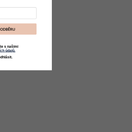
K ODBĚRU
te s našimi
ch údajů.
dhlásit.