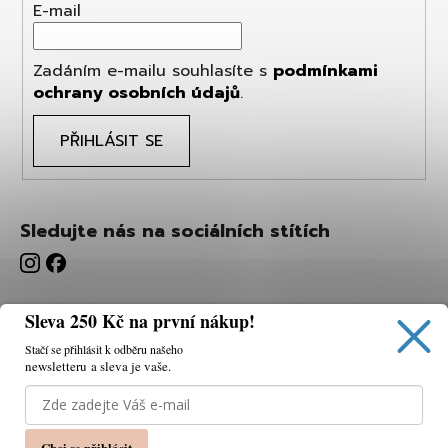
E-mail
Zadáním e-mailu souhlasíte s
podmínkami
ochrany osobních údajů
.
PŘIHLÁSIT SE
Sledujte nás na sociálních stítích
Sleva 250 Kč na první nákup!
Stačí se přihlásit k odběru našeho
newsletteru a sleva je vaše.
Používáme cookies, abychom vám umožnili pohodlné
prohlížení webu a díky analýze webu neustále zlepšovat
jeho funkce, výkon a použitelnost.
K tomu potřebujeme
Chci se přihlásit