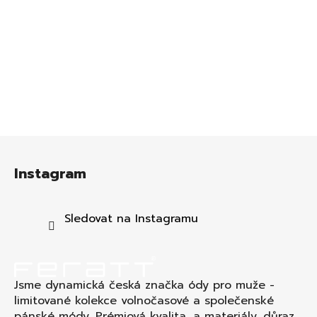
Z
á
Instagram
p
a
t
Sledovat na Instagramu
í
Jsme dynamická česká značka ódy pro muže -
limitované kolekce volnočasové a společenské
pánské módy. Prémiová kvalita a materiály, důraz