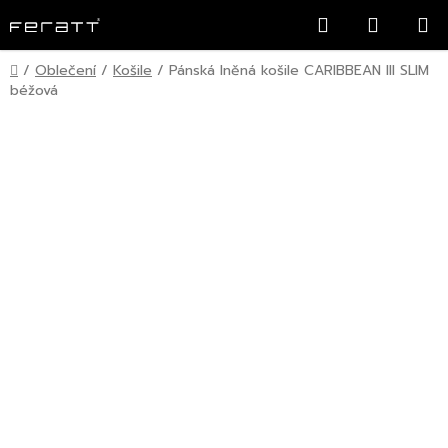
Přejít
Hledat
NÁKUP
na
KOŠÍK
obsah
Domů
/
Oblečení
/
Košile
/
Pánská lněná košile CARIBBEAN III SLIM
béžová