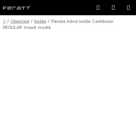
Přejít
Hledat
NÁKUP
na
KOŠÍK
obsah
Domů
/
Oblečení
/
Košile
/
Pánská lněná košile Caribbean
REGULAR tmavě modrá