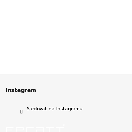
Z
á
Instagram
p
a
t
Sledovat na Instagramu
í