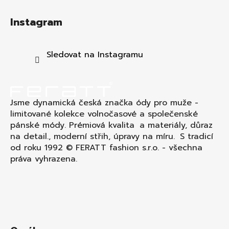
Z
á
Instagram
p
a
t
Sledovat na Instagramu
í
Jsme dynamická česká značka ódy pro muže -
limitované kolekce volnočasové a společenské
pánské módy. Prémiová kvalita a materiály, důraz
na detail., moderní střih, úpravy na míru. S tradicí
od roku 1992 © FERATT fashion s.r.o. - všechna
práva vyhrazena.