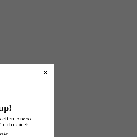
up!
sletteru plného 
álních nabídek.
vaše: