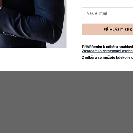
PŘIHLÁSIT SE 
Přihlášením k odběru souhlasí
Zásadami o zpracování osobní
Z odběru se můžete kdykoliv o