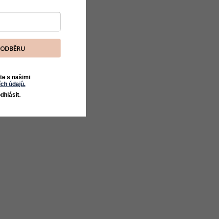
K ODBĚRU
te s našimi
ch údajů.
dhlásit.