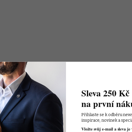
Sleva 250 Kč 
na první nák
Přihlaste se k odběru new
inspirace, novinek a speci
Vložte svůj e-mail a sleva je 