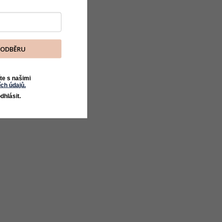
K ODBĚRU
te s našimi
ch údajů.
dhlásit.