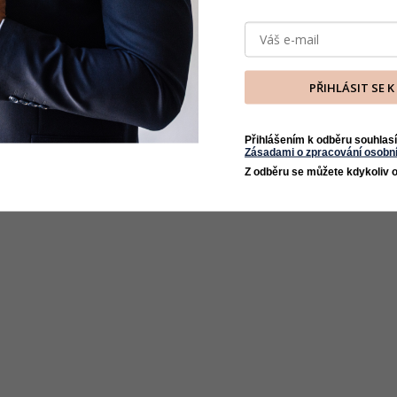
PŘIHLÁSIT SE 
Přihlášením k odběru souhlasí
Zásadami o zpracování osobní
Z odběru se můžete kdykoliv o