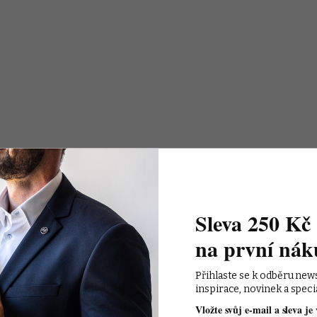
Sleva 250 Kč 
na první nák
Přihlaste se k odběru new
inspirace, novinek a speci
Vložte svůj e-mail a sleva je 