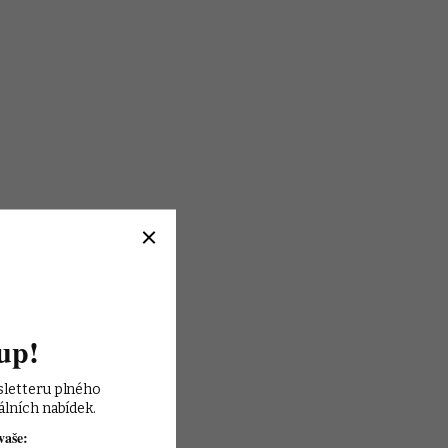
up!
sletteru plného 
álních nabídek.
vaše: