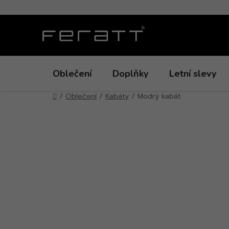
Přejít
na
obsah
Oblečení
Doplňky
Letní slevy
Domů
/
Oblečení
/
Kabáty
/
Modrý kabát