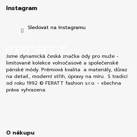
á
Instagram
p
a
t
Sledovat na Instagramu
í
Jsme dynamická česká značka ódy pro muže -
limitované kolekce volnočasové a společenské
pánské módy. Prémiová kvalita a materiály, důraz
na detail., moderní střih, úpravy na míru. S tradicí
od roku 1992 © FERATT fashion s.r.o. - všechna
práva vyhrazena.
O nákupu