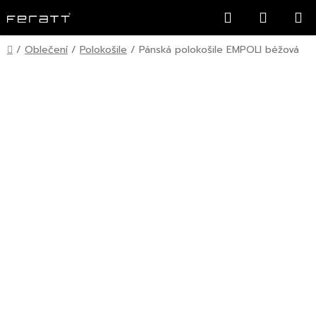
Přejít
Hledat
NÁKUP
na
KOŠÍK
obsah
Domů
/
Oblečení
/
Polokošile
/
Pánská polokošile EMPOLI béžová