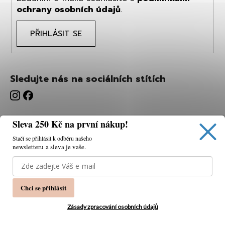
ochrany osobních údajů
.
PŘIHLÁSIT SE
Sledujte nás na sociálních stítích
Sleva 250 Kč na první nákup!
Stačí se přihlásit k odběru našeho
newsletteru a sleva je vaše.
Používáme cookies, abychom vám umožnili pohodlné
prohlížení webu a díky analýze webu neustále zlepšovat
jeho funkce, výkon a použitelnost.
K tomu potřebujeme
Chci se přihlásit
váš souhlas.
Nastavení
Zásady zpracování osobních údajů
Souhlasím