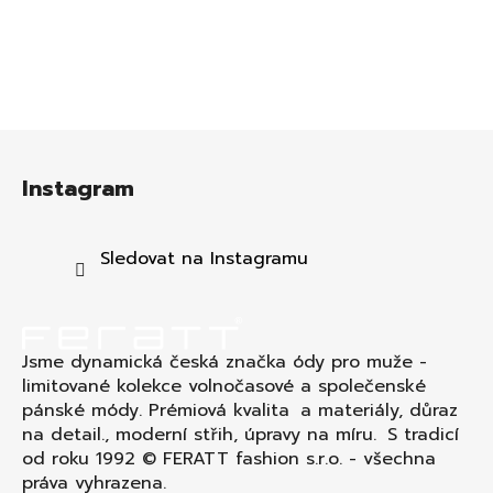
Z
á
Instagram
p
a
t
Sledovat na Instagramu
í
Jsme dynamická česká značka ódy pro muže -
limitované kolekce volnočasové a společenské
pánské módy. Prémiová kvalita a materiály, důraz
na detail., moderní střih, úpravy na míru. S tradicí
od roku 1992 © FERATT fashion s.r.o. - všechna
práva vyhrazena.