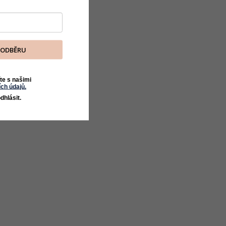
K ODBĚRU
te s našimi
ch údajů.
dhlásit.