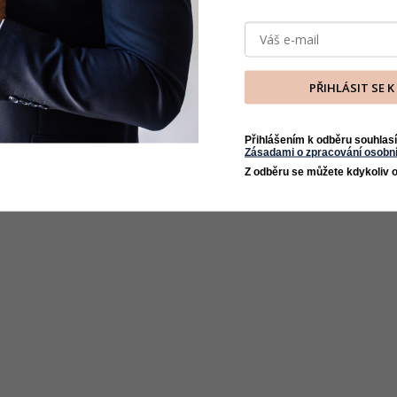
PŘIHLÁSIT SE 
Přihlášením k odběru souhlasí
Zásadami o zpracování osobní
Z odběru se můžete kdykoliv o