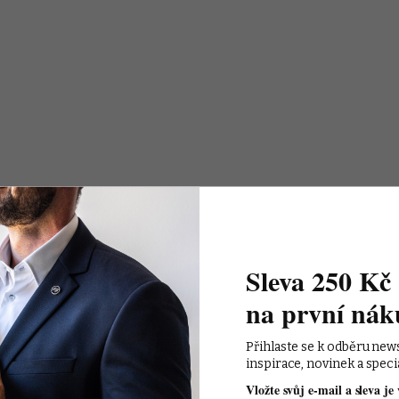
Sleva 250 Kč 
na první nák
Přihlaste se k odběru new
inspirace, novinek a speci
Vložte svůj e-mail a sleva je 