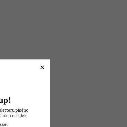
up!
sletteru plného 
álních nabídek.
vaše: