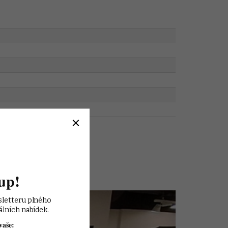
up!
sletteru plného 
álních nabídek.
vaše: