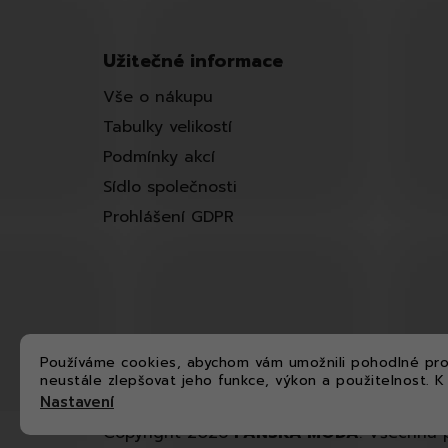
Užitečné informace
Vše o nákupu
Tabulky velikostí
Podmínky akcí
Sídlo společnosti
Prohlášení GDPR
Používáme cookies, abychom vám umožnili pohodlné pro
neustále zlepšovat jeho funkce, výkon a použitelnost.
K
Nastavení
Copyright 2026
PÁNSKÁ MÓDA
. Všechna 