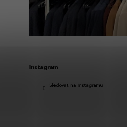
Z
á
Instagram
p
a
t
Sledovat na Instagramu
í