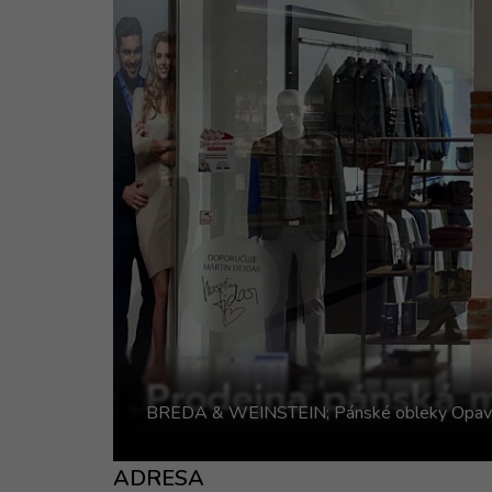
Prodejna pánská m
BREDA & WEINSTEIN; Pánské obleky Opav
ADRESA