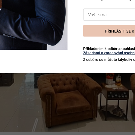
PŘIHLÁSIT SE 
Přihlášením k odběru souhlasí
Zásadami o zpracování osobní
Z odběru se můžete kdykoliv o