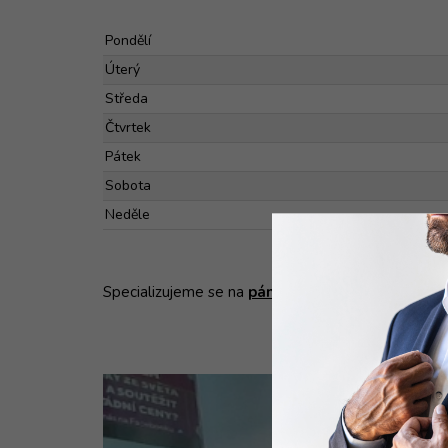
Pondělí
Úterý
Středa
Čtvrtek
Pátek
Sobota
Neděle
Specializujeme se na
pánské košile
a
obleky
, naj