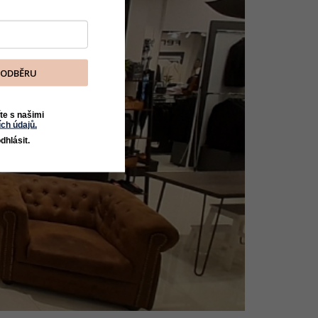
K ODBĚRU
te s našimi
ch údajů.
dhlásit.