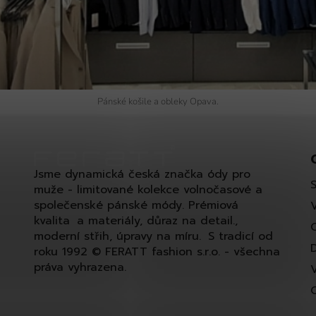
Pánské košile a obleky Opava.
Jsme dynamická česká značka ódy pro
muže - limitované kolekce volnočasové a
společenské pánské módy. Prémiová
kvalita a materiály, důraz na detail.,
moderní střih, úpravy na míru. S tradicí od
roku 1992 © FERATT fashion s.r.o. - všechna
práva vyhrazena.