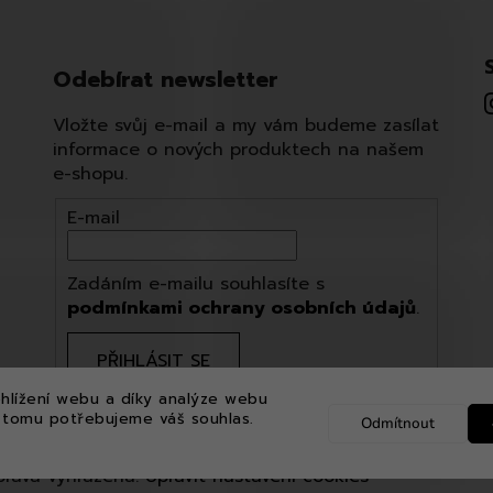
Odebírat newsletter
Vložte svůj e-mail a my vám budeme zasílat
informace o nových produktech na našem
e-shopu.
E-mail
Zadáním e-mailu souhlasíte s
podmínkami ochrany osobních údajů
.
PŘIHLÁSIT SE
hlížení webu a díky analýze webu
 tomu potřebujeme váš souhlas.
Odmítnout
práva vyhrazena.
Upravit nastavení cookies