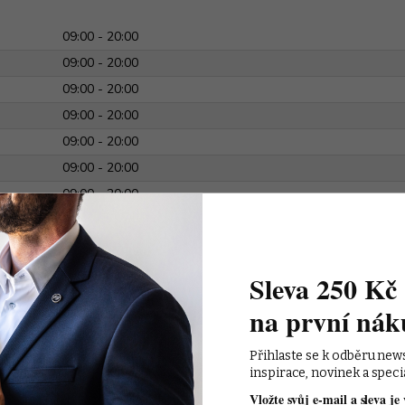
09:00 - 20:00
09:00 - 20:00
09:00 - 20:00
09:00 - 20:00
09:00 - 20:00
09:00 - 20:00
09:00 - 20:00
dete u nás ale celý sortiment
pánské módy.
Sleva 250 Kč 
na první nák
Přihlaste se k odběru new
inspirace, novinek a speci
Vložte svůj e-mail a sleva je 