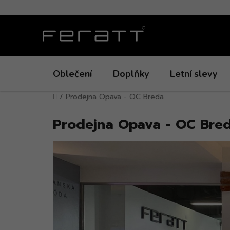
Přejít
na
obsah
Oblečení
Doplňky
Letní slevy
Domů
/
Prodejna Opava - OC Breda
Prodejna Opava - OC Bre