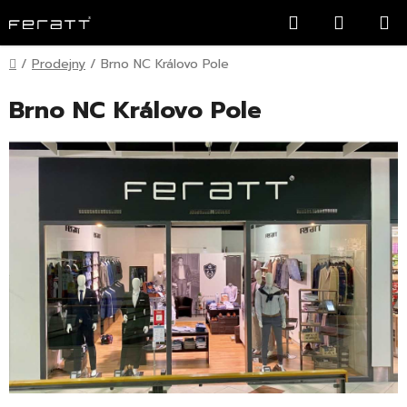
Přejít
Hledat
NÁKUP
na
KOŠÍK
obsah
Domů
/
Prodejny
/
Brno NC Královo Pole
Brno NC Královo Pole