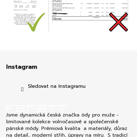
Z
á
Instagram
p
a
t
Sledovat na Instagramu
í
Jsme dynamická česká značka ódy pro muže -
limitované kolekce volnočasové a společenské
pánské módy. Prémiová kvalita a materiály, důraz
na detail., moderní střih, úpravy na míru. S tradicí