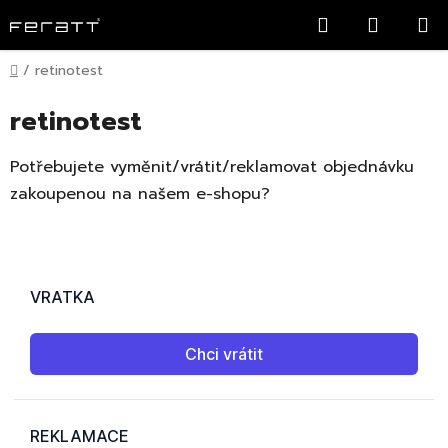
Přejít
Hledat
NÁKUP
na
KOŠÍK
obsah
Domů
/
retinotest
retinotest
Potřebujete vyměnit/vrátit/reklamovat objednávku
zakoupenou na našem e-shopu?