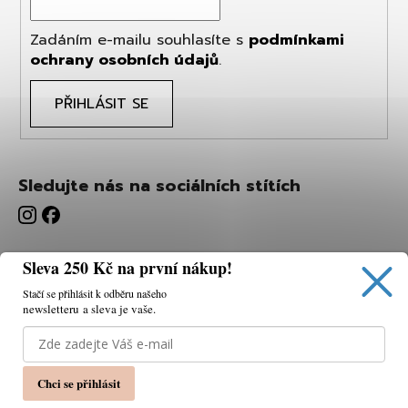
Zadáním e-mailu souhlasíte s
podmínkami
ochrany osobních údajů
.
PŘIHLÁSIT SE
Sledujte nás na sociálních stítích
Sleva 250 Kč na první nákup!
Stačí se přihlásit k odběru našeho
newsletteru a sleva je vaše.
Používáme cookies, abychom vám umožnili pohodlné
prohlížení webu a díky analýze webu neustále zlepšovat
jeho funkce, výkon a použitelnost.
K tomu potřebujeme
Chci se přihlásit
váš souhlas.
Nastavení