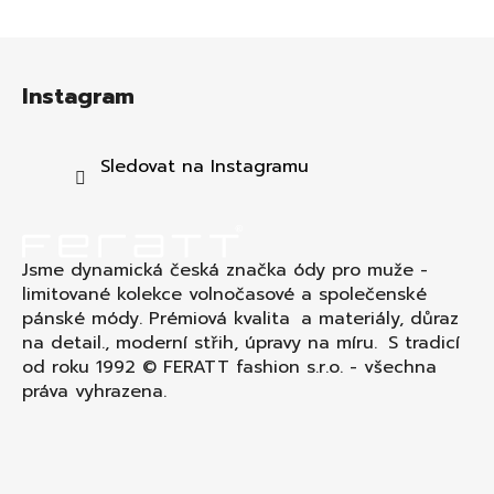
Z
á
Instagram
p
a
t
Sledovat na Instagramu
í
Jsme dynamická česká značka ódy pro muže -
limitované kolekce volnočasové a společenské
pánské módy. Prémiová kvalita a materiály, důraz
na detail., moderní střih, úpravy na míru. S tradicí
od roku 1992 © FERATT fashion s.r.o. - všechna
práva vyhrazena.