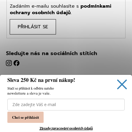
Zadáním e-mailu souhlasíte s
podmínkami
ochrany osobních údajů
.
PŘIHLÁSIT SE
Sledujte nás na sociálních stítích
Sleva 250 Kč na první nákup!
Stačí se přihlásit k odběru našeho
newsletteru a sleva je vaše.
Používáme cookies, abychom vám umožnili pohodlné
prohlížení webu a díky analýze webu neustále zlepšovat
jeho funkce, výkon a použitelnost.
K tomu potřebujeme
Chci se přihlásit
váš souhlas.
Nastavení
Zásady zpracování osobních údajů