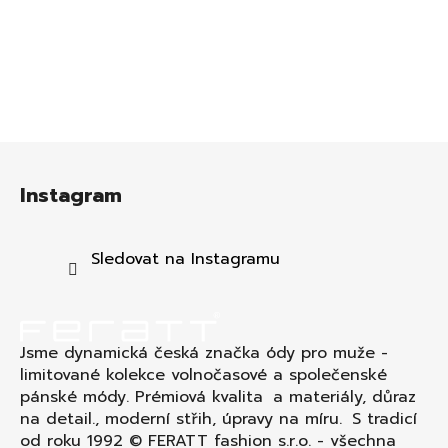
Z
á
Instagram
p
a
t
Sledovat na Instagramu
í
Jsme dynamická česká značka ódy pro muže -
limitované kolekce volnočasové a společenské
pánské módy. Prémiová kvalita a materiály, důraz
na detail., moderní střih, úpravy na míru. S tradicí
od roku 1992 © FERATT fashion s.r.o. - všechna