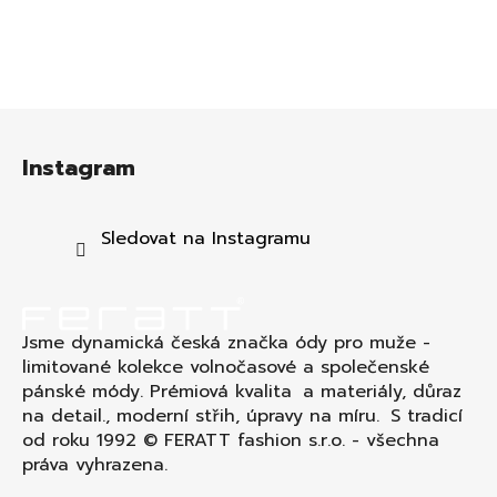
Z
á
Instagram
p
a
t
Sledovat na Instagramu
í
Jsme dynamická česká značka ódy pro muže -
limitované kolekce volnočasové a společenské
pánské módy. Prémiová kvalita a materiály, důraz
na detail., moderní střih, úpravy na míru. S tradicí
od roku 1992 © FERATT fashion s.r.o. - všechna
práva vyhrazena.