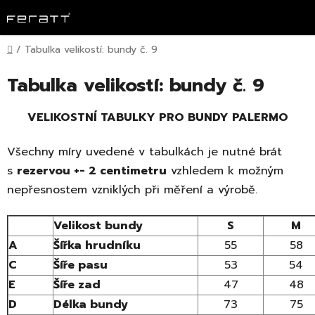
Přejít
na
obsah
Domů
/
Tabulka velikostí: bundy č. 9
Tabulka velikostí: bundy č. 9
VELIKOSTNÍ TABULKY PRO BUNDY PALERMO
Všechny míry uvedené v tabulkách je nutné brát
s
rezervou +- 2 centimetru
vzhledem k možným
nepřesnostem vzniklých při měření a výrobě.
Velikost bundy
S
M
A
Šířka hrudníku
55
58
C
Šíře pasu
53
54
E
Šíře zad
47
48
D
Délka bundy
73
75