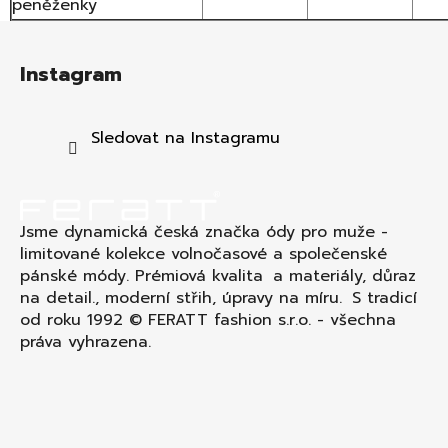
peněženky
Z
á
Instagram
p
a
t
Sledovat na Instagramu
í
Jsme dynamická česká značka ódy pro muže -
limitované kolekce volnočasové a společenské
pánské módy. Prémiová kvalita a materiály, důraz
na detail., moderní střih, úpravy na míru. S tradicí
od roku 1992 © FERATT fashion s.r.o. - všechna
práva vyhrazena.