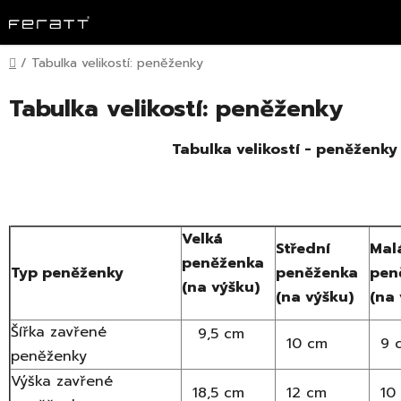
Přejít
na
obsah
Domů
/
Tabulka velikostí: peněženky
Tabulka velikostí: peněženky
Tabulka velikostí - peněženky
Velká
Střední
Mal
peněženka
Typ peněženky
peněženka
pen
(na výšku)
(na výšku)
(na 
Šířka zavřené
9,5 cm
10 cm
9 
peněženky
Výška zavřené
18,5 cm
12 cm
10 