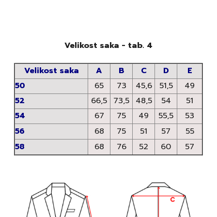
Velikost saka - tab. 4
Velikost saka
A
B
C
D
E
50
65
73
45,6
51,5
49
52
66,5
73,5
48,5
54
51
54
67
75
49
55,5
53
56
68
75
51
57
55
58
68
76
52
60
57