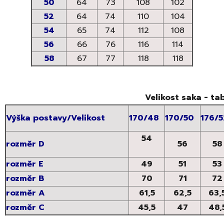
50
64
73
108
102
52
64
74
110
104
54
65
74
112
108
56
66
76
116
114
58
67
77
118
118
Velikost saka - tab
Výška postavy/Velikost
170/48
170/50
176/5
54
rozměr D
56
58
rozměr E
49
51
53
rozměr B
70
71
72
rozměr A
61,5
62,5
63,
rozměr C
45,5
47
48,