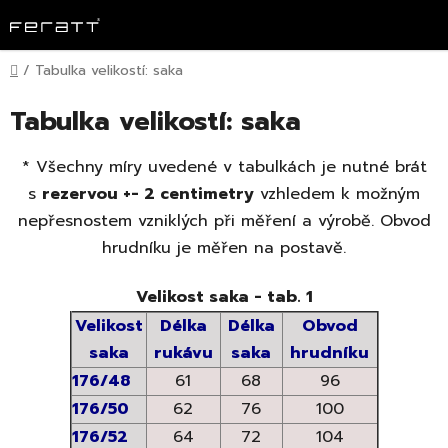
Přejít
na
obsah
Domů
/
Tabulka velikostí: saka
Tabulka velikostí: saka
*
Všechny míry uvedené v tabulkách je nutné brát
s
rezervou +- 2 centimetry
vzhledem k možným
nepřesnostem vzniklých při měření a výrobě. Obvod
hrudníku je měřen na postavě.
Velikost saka - tab. 1
Velikost
Délka
Délka
Obvod
saka
rukávu
saka
hrudníku
176/48
61
68
96
176/50
62
76
100
176/52
64
72
104