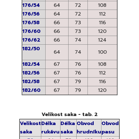
176/54
64
72
108
176/56
64
72
112
176/58
66
73
116
176/60
66
73
120
176/62
66
74
124
182/50
64
74
100
182/54
67
76
108
182/56
67
76
112
182/58
67
79
116
182/60
67
79
120
Velikost saka - tab. 2
Velikost
Délka
Délka
Obvod
Obvod
saka
rukávu
saka
hrudníku
pasu