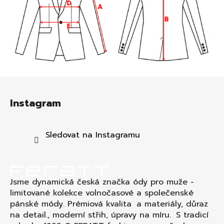
Z
á
Instagram
p
a
t
Sledovat na Instagramu
í
Jsme dynamická česká značka ódy pro muže -
limitované kolekce volnočasové a společenské
pánské módy. Prémiová kvalita a materiály, důraz
na detail., moderní střih, úpravy na míru. S tradicí