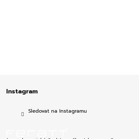
Z
á
Instagram
p
a
t
Sledovat na Instagramu
í