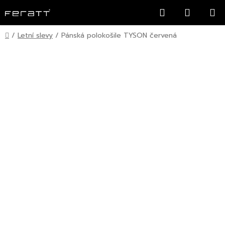
Přejít
Hledat
NÁKUP
na
KOŠÍK
obsah
Domů
/
Letní slevy
/
Pánská polokošile TYSON červená