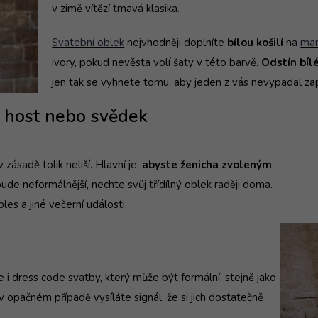
v zimě vítězí tmavá klasika.
Svatební oblek
nejvhodněji doplníte
bílou košilí
na
man
ivory, pokud nevěsta volí šaty v této barvě.
Odstín bílé
jen tak se vyhnete tomu, aby jeden z vás nevypadal za
ko host nebo svědek
zásadě tolik neliší. Hlavní je,
abyste ženicha zvoleným
ude neformálnější, nechte svůj třídílný oblek raději doma.
es a jiné večerní události.
ů
 dress code svatby, který může být formální, stejně jako
 v opačném případě vysíláte signál, že si jich dostatečně