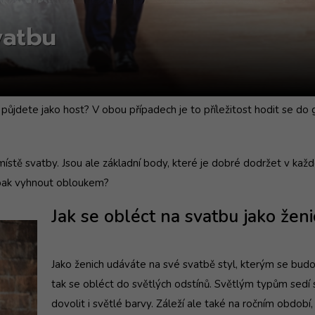
vatbu
 půjdete jako host? V obou případech je to příležitost hodit se do 
a místě svatby. Jsou ale základní body, které je dobré dodržet v k
opak vyhnout obloukem?
Jak se obléct na svatbu jako žen
Jako ženich udáváte na své svatbě styl, kterým se budou
tak se obléct do světlých odstínů. Světlým typům sedí
dovolit i světlé barvy. Záleží ale také na ročním období, 