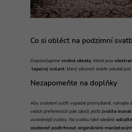
Co si obléct na podzimní svatb
Doporučujeme
v
lněné obleky
,
které
jsou
všestra
tepelný izolant
, který zároveň dobře odvádí pot
Nezapomeňte na doplňky
Aby svatební outfit vypadal promyšleně, vyhrajte si
vašich preferencích pak záleží, jestli
zvolíte krava
uvolněnější svatby. Na svatbu také ideálně
odložte
osobnost podtrhnout originálními manžetovými