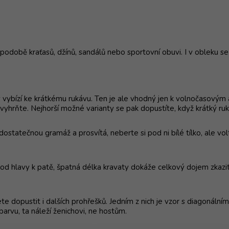
době kraťasů, džínů, sandálů nebo sportovní obuvi. I v obleku se 
 vybízí ke krátkému rukávu. Ten je ale vhodný jen k volnočasovým akti
vyhrňte. Nejhorší možné varianty se pak dopustíte, když krátký ruk
statečnou gramáž a prosvítá, neberte si pod ni bílé tílko, ale vol
 od hlavy k patě, špatná délka kravaty dokáže celkový dojem zkazi
e dopustit i dalších prohřešků. Jedním z nich je vzor s diagonálním
arvu, ta náleží ženichovi, ne hostům.