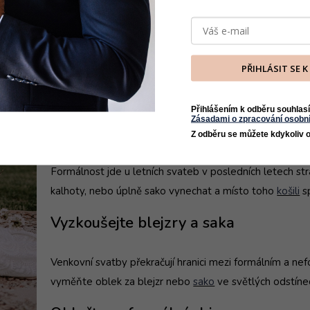
Volte světlé obleky
Černá nebo tmavě modrá klasika vypadá dobře v jakémk
PŘIHLÁSIT SE 
barvy potrápit tím, že je v nich větší teplo. Světlejší ob
jsou v horku mnohem příjemnější. Řešením je také oble
Přihlášením k odběru souhlasí
Zásadami o zpracování osobní
Nechte oblek doma
Z odběru se můžete kdykoliv o
Formálnost jde u letních svateb v posledních letech str
kalhoty, nebo úplně sako vynechat a místo toho
košili
s
Vyzkoušejte blejzry a saka
Venkovní svatby překračují hranici mezi formálním a ne
vyměňte oblek za blejzr nebo
sako
ve světlých odstíne