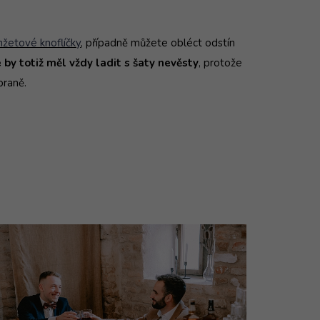
žetové knoflíčky
, případně můžete obléct odstín
 by totiž měl vždy ladit s šaty nevěsty
, protože
praně.