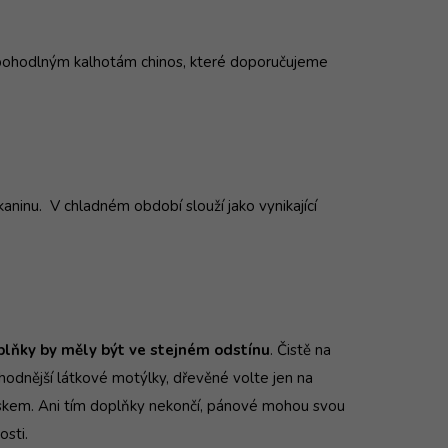
y pohodlným kalhotám chinos, které doporučujeme
kaninu.
V chladném období slouží jako vynikající
plňky by měly být ve stejném odstínu
. Čistě na
vhodnější látkové motýlky, dřevěné volte jen na
skem. Ani tím doplňky nekončí, pánové mohou svou
osti.