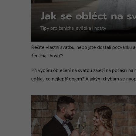
Jak se obléct na s
Tipy pro ženicha, svědka i hosty
Řešíte vlastní svatbu, nebo jste dostali pozvánku a
ženicha i hostů?
Při výběru oblečení na svatbu záleží na počasí i n
udělali co nejlepší dojem? A jakým chybám se na