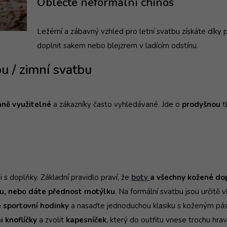
Oblečte neformální chinos
Ležérní a zábavný vzhled pro letní svatbu získáte dík
doplnit sakem nebo blejzrem v ladícím odstínu.
u / zimní svatbu
nně využitelné
a zákazníky často vyhledávané. Jde o
prodyšnou
t
.
 s doplňky. Základní pravidlo praví, že
boty
a všechny kožené do
tu, nebo dáte přednost motýlku
. Na formální svatbu jsou určitě 
 sportovní hodinky
a nasaďte jednoduchou klasiku s koženým pá
 knoflíčky
a zvolit
kapesníček
, který do outfitu vnese trochu hrav