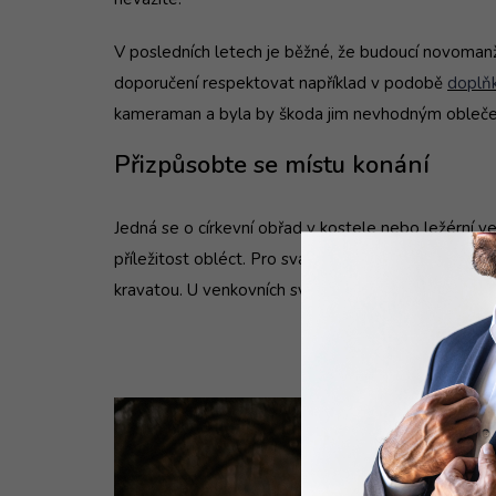
V posledních letech je běžné, že budoucí novoma
doporučení respektovat například v podobě
doplň
kameraman a byla by škoda jim nevhodným oblečení
Přizpůsobte se místu konání
Jedná se o církevní obřad v kostele nebo ležérní v
příležitost obléct. Pro svatbu v kostele je nejvhod
kravatou. U venkovních svateb je dress code uvolně