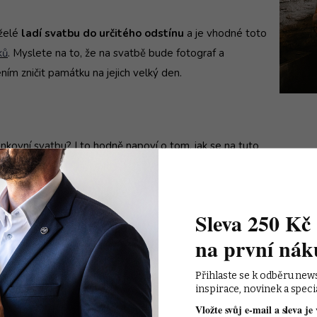
nželé
ladí svatbu do určitého odstínu
a je vhodné toto
ků
. Myslete na to, že na svatbě bude fotograf a
m zničit památku na jejich velký den.
enkovní svatbu? I to hodně napoví o tom, jak se na tuto
nější tmavý oblek, který doplníte
bílou košilí
a tmavou
nější.
Sleva 250 Kč 
Co si obléct na letní svatbu
na první nák
Pryč jsou dny, kdy jste na letní svatbu nosili tradiční
pán
Přihlaste se k odběru new
barvě. Místo toho jsou nahrazovány svatebními obleky
inspirace, novinek a speci
dalšího si na letní svatbě můžete dovolit?
Vložte svůj e-mail a sleva je 