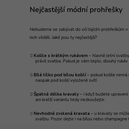
Nejčastější módní prohřešky
Nebudeme se zabývat do očí bijícím prohřeškům v po
nich věděli. Jaké jsou ty nejčastější?
Košile s krátkým rukávem
– hlavně letní svatby
právě svatba. Pokud je vám teplo, dlouhý rukáv 
Bílé tílko pod bílou košilí
– pokud košile nemá do
naopak pod košilí vyloženě svítí.
Špatná délka kravaty
– i když budete upravení
ani kratší variantu tedy nezkoušejte.
Nevhodně zvolená kravata
– u kravaty se můžet
svatbu. Pozor dejte i na bílou nebo champagne b