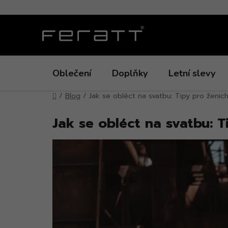
Přejít
na
obsah
Oblečení
Doplňky
Letní slevy
Domů
/
Blog
/
Jak se obléct na svatbu: Tipy pro ženich
Jak se obléct na svatbu: T