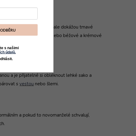
oli ročním období, v létě ale dokážou tmavé
K ODBĚRU
leky v
šedé
, bledě modré nebo béžové a krémové
k bez podšívky.
te s našimi
ch údajů.
dhlásit.
anou a je přijatelné si obléknout lehké sako a
párovat s
vestou
nebo šlemi.
formálním a pokud to novomanželé schvalují,
ch.