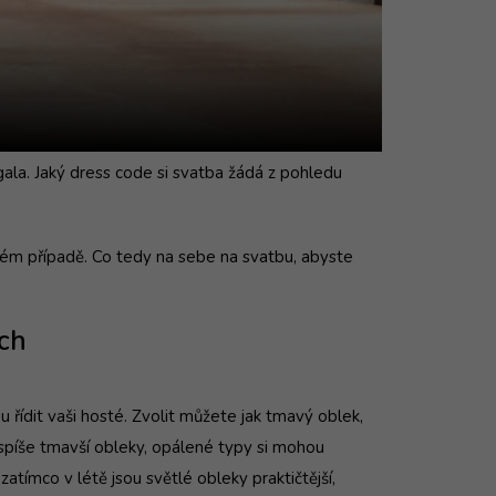
gala. Jaký dress code si svatba žádá z pohledu
aždém případě. Co tedy na sebe na svatbu, abyste
ich
 řídit vaši hosté. Zvolit můžete jak tmavý oblek,
 spíše tmavší obleky, opálené typy si mohou
zatímco v létě jsou světlé obleky praktičtější,