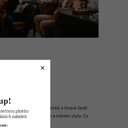
up!
ské obleky
v černé, námořnické a tmavě šedé
sletteru plného 
 ve světle šedém, béžovém a lněném stylu. Co
álních nabídek.
vaše: