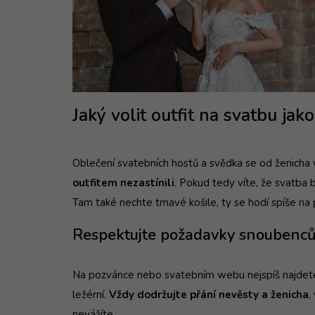
Jaký volit outfit na svatbu ja
Oblečení svatebních hostů a svědka se od ženicha v 
outfitem nezastínili
. Pokud tedy víte, že svatba b
Tam také nechte tmavé košile, ty se hodí spíše na pl
Respektujte požadavky snoubenc
Na pozvánce nebo svatebním webu nejspíš najdete i
ležérní.
Vždy dodržujte přání nevěsty a ženicha
,
nevážíte.