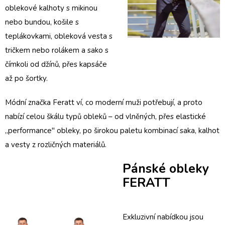
oblekové kalhoty
s
mikinou
nebo
bundou
, košile s
teplákovkami
,
obleková vesta
s
tričkem nebo rolákem a sako s
čímkoli od džínů, přes kapsáče
až po šortky.
Módní značka Feratt ví, co moderní muži potřebují, a proto
nabízí celou škálu typů obleků – od vlněných, přes elastické
„performance" obleky, po širokou paletu kombinací
saka
, kalhot
a vesty z rozličných materiálů.
Pánské obleky
FERATT
Exkluzivní nabídkou jsou