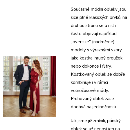
Současné módní obleky jsou
sice plné klasických prvků, na
druhou stranu se u nich
často objevují například
„oversize" (nadměrné)
modely s výraznými vzory
jako kostka, hrubý proužek
nebo dokonce i flitry.
Kostkovaný oblek
se dobře
kombinuje i v rámci
volnočasové módy.
Pruhovaný oblek
zase
dodává na jedinečnosti.
Jak jsme již zmínili, pánský
oblek se už nenosí jen na