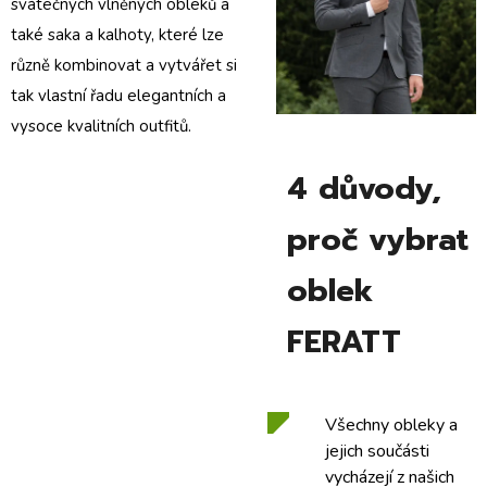
svátečných vlněných obleků a
také
saka
a
kalhoty
, které lze
různě kombinovat a vytvářet si
tak vlastní řadu elegantních a
vysoce kvalitních outfitů.
4 důvody,
proč vybrat
oblek
FERATT
Všechny obleky a
jejich součásti
vycházejí z našich