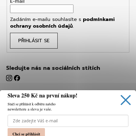
E-mail
Zadáním e-mailu souhlasíte s
podmínkami
ochrany osobních údajů
.
PŘIHLÁSIT SE
Sledujte nás na sociálních stítích
Sleva 250 Kč na první nákup!
Stačí se přihlásit k odběru našeho
newsletteru a sleva je vaše.
Používáme cookies, abychom vám umožnili pohodlné
prohlížení webu a díky analýze webu neustále zlepšovat
jeho funkce, výkon a použitelnost.
K tomu potřebujeme
Chci se přihlásit
váš souhlas.