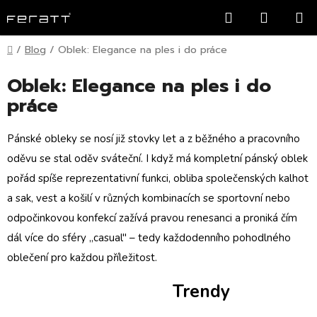
Přejít
Hledat
NÁKUP
na
KOŠÍK
obsah
Domů
/
Blog
/
Oblek: Elegance na ples i do práce
Oblek: Elegance na ples i do
práce
Pánské obleky se nosí již stovky let a z běžného a pracovního
oděvu se stal oděv sváteční. I když má kompletní pánský oblek
pořád spíše reprezentativní funkci, obliba společenských kalhot
a sak, vest a košilí v různých kombinacích se sportovní nebo
odpočinkovou konfekcí zažívá pravou renesanci a proniká čím
dál více do sféry „casual" – tedy každodenního pohodlného
oblečení pro každou příležitost.
Trendy