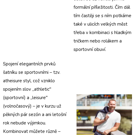
formální příležitosti. Čím dál
tím častěji se s ním potkáme
také v ulicích velkých měst
třeba v kombinaci s
hladkým
tričkem
nebo
rolákem
a
sportovní obuví.
Spojení elegantních prvků
šatníku se sportovními – tzv.
atheisure styl, což vzniklo
spojením slov „athletic"
(sportovní) a „leisure"
(volnočasový) – je v kurzu už
pěkných pár sezón a ani letošní
rok nebude výjimkou.
Kombinovat můžete různě –