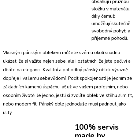
obsahují i pružnou
složku v materiálu,
díky čemuž
umožňují skutečně
svobodný pohyb a
příjemné pohodlí.
Vkusným pánským oblekem můžete svému okolí snadno
ukázat, že si vážíte nejen sebe, ale i ostatních, že jste pečliví a
dbáte na eleganci. Kvalitní a pohodlný pánský oblek výrazně
dopřeje i vašemu sebevědomí. Pocit spokojenosti je jedním ze
základních kamenů úspěchu, ať už ve vašem profesním, nebo
osobním životě. Je jedno, jestli si zvolíte
oblek ve střihu slim fit
,
nebo modern fit. Pánský oble jednoduše musí padnout jako
ulitý.
100% servis
made by