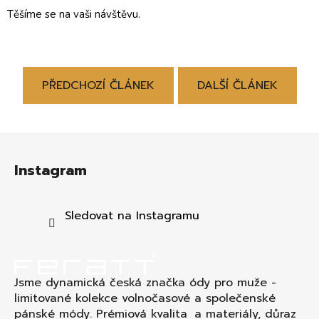
Těšíme se na vaši návštěvu.
PŘEDCHOZÍ ČLÁNEK
DALŠÍ ČLÁNEK
Z
á
Instagram
p
a
t
Sledovat na Instagramu
í
Jsme dynamická česká značka ódy pro muže -
limitované kolekce volnočasové a společenské
pánské módy. Prémiová kvalita a materiály, důraz