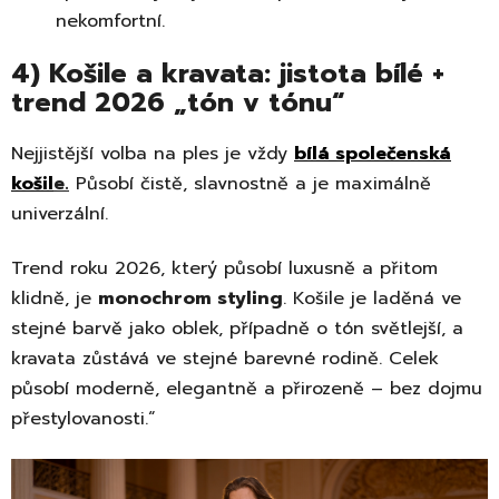
nekomfortní.
4) Košile a kravata: jistota bílé +
trend 2026 „tón v tónu“
Nejjistější volba na ples je vždy
bílá společenská
koši
l
e.
Působí čistě, slavnostně a je maximálně
univerzální.
Trend roku 2026, který působí luxusně a přitom
klidně, je
monochrom styling
. Košile je laděná ve
stejné barvě jako oblek, případně o tón světlejší, a
kravata zůstává ve stejné barevné rodině. Celek
působí moderně, elegantně a přirozeně – bez dojmu
přestylovanosti.“