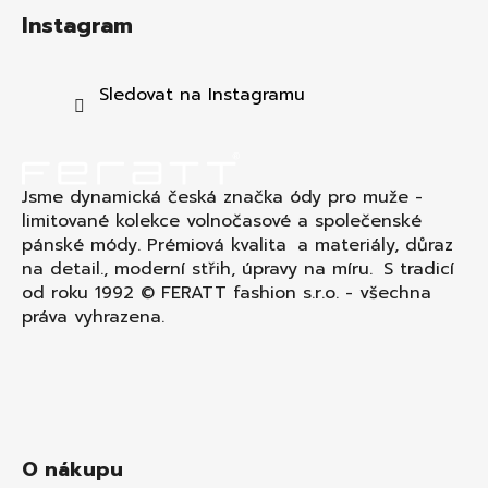
á
Instagram
p
a
t
Sledovat na Instagramu
í
Jsme dynamická česká značka ódy pro muže -
limitované kolekce volnočasové a společenské
pánské módy. Prémiová kvalita a materiály, důraz
na detail., moderní střih, úpravy na míru. S tradicí
od roku 1992 © FERATT fashion s.r.o. - všechna
práva vyhrazena.
O nákupu