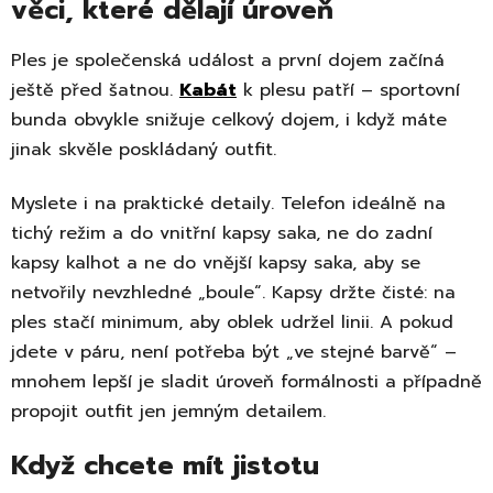
věci, které dělají úroveň
Ples je společenská událost a první dojem začíná
ještě před šatnou.
Kabát
k plesu patří – sportovní
bunda obvykle snižuje celkový dojem, i když máte
jinak skvěle poskládaný outfit.
Myslete i na praktické detaily. Telefon ideálně na
tichý režim a do vnitřní kapsy saka, ne do zadní
kapsy kalhot a ne do vnější kapsy saka, aby se
netvořily nevzhledné „boule“. Kapsy držte čisté: na
ples stačí minimum, aby oblek udržel linii. A pokud
jdete v páru, není potřeba být „ve stejné barvě“ –
mnohem lepší je sladit úroveň formálnosti a případně
propojit outfit jen jemným detailem.
Když chcete mít jistotu