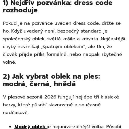
1) Nejdřív pozvánka: dress code
rozhoduje
Pokud je na pozvánce uveden dress code, držte se
ho. Když uvedený není, bezpečný standard je
společenský oblek, světlá košile a kravata. Nejčastější
chyby nevznikají „špatným oblekem“, ale tím, že
člověk přijde příliš formálně, nebo naopak zbytečně
volně.
2) Jak vybrat
oblek na ples
:
modrá, černá, hnědá
V plesové sezoně 2026 fungují nejlépe tři klasické
barvy, které působí slavnostně a současně
nadčasově.
Modrý oblek
je nejuniverzálnější volba. Působí