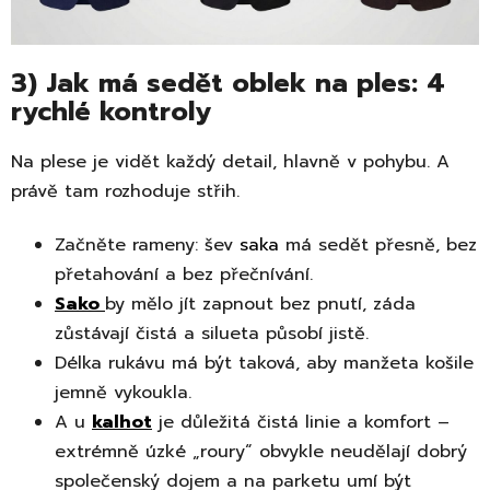
3) Jak má sedět oblek na ples: 4
rychlé kontroly
Na plese je vidět každý detail, hlavně v pohybu. A
právě tam rozhoduje střih.
Začněte rameny: šev
saka
má sedět přesně, bez
přetahování a bez přečnívání.
Sako
by mělo jít zapnout bez pnutí, záda
zůstávají čistá a silueta působí jistě.
Délka rukávu má být taková, aby manžeta košile
jemně vykoukla.
A u
kalhot
je důležitá čistá linie a komfort –
extrémně úzké „roury“ obvykle neudělají dobrý
společenský dojem a na parketu umí být