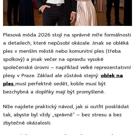
Plesová móda 2026 stojí na správné míře formálnosti
a detailech, které nepůsobí okázale. Jinak se obléká
ples v menším městě nebo komunitní ples (třeba
spolkový) a jinak večer na opravdu vysoké
společenské úrovni – například velké reprezentativní
plesy v Praze. Základ ale zůstává stejný:
oblek na
ples
musí perfektně sedět, košile musí být
bezchybná a doplňky mají být promyšlené.
Níže najdete praktický návod, jak si outfit poskládat
tak, abyste byl vždy „správně“ – bez stresu a bez
zbytečné okázalosti.