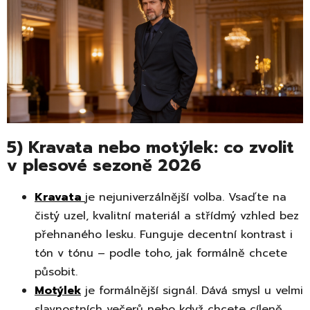
5) Kravata nebo motýlek: co zvolit
v plesové sezoně 2026
Kravata
je nejuniverzálnější volba. Vsaďte na
čistý uzel, kvalitní materiál a střídmý vzhled bez
přehnaného lesku. Funguje decentní kontrast i
tón v tónu – podle toho, jak formálně chcete
působit.
Motýlek
je formálnější signál. Dává smysl u velmi
slavnostních večerů nebo když chcete cíleně