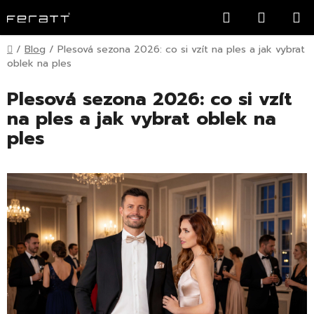
Přejít
Hledat
NÁKUP
na
KOŠÍK
obsah
Domů
/
Blog
/
Plesová sezona 2026: co si vzít na ples a jak vybrat
oblek na ples
Plesová sezona 2026: co si vzít
na ples a jak vybrat oblek na
ples