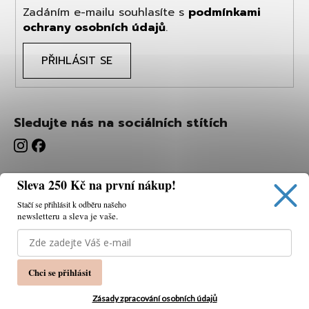
Zadáním e-mailu souhlasíte s
podmínkami
ochrany osobních údajů
.
PŘIHLÁSIT SE
Sledujte nás na sociálních stítích
Sleva 250 Kč na první nákup!
Stačí se přihlásit k odběru našeho
newsletteru a sleva je vaše.
Používáme cookies, abychom vám umožnili pohodlné
prohlížení webu a díky analýze webu neustále zlepšovat
jeho funkce, výkon a použitelnost.
K tomu potřebujeme
Chci se přihlásit
váš souhlas.
Nastavení
Zásady zpracování osobních údajů