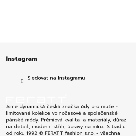
Z
á
Instagram
p
a
t
Sledovat na Instagramu
í
Jsme dynamická česká značka ódy pro muže -
limitované kolekce volnočasové a společenské
pánské módy. Prémiová kvalita a materiály, důraz
na detail., moderní střih, úpravy na míru. S tradicí
od roku 1992 © FERATT fashion s.r.o. - všechna