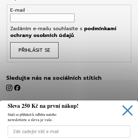
E-mail
Zadáním e-mailu souhlasíte s
podmínkami
ochrany osobních údajů
.
PŘIHLÁSIT SE
Sledujte nás na sociálních stítích
Sleva 250 Kč na první nákup!
Stačí se přihlásit k odběru našeho
newsletteru a sleva je vaše.
Používáme cookies, abychom vám umožnili pohodlné
prohlížení webu a díky analýze webu neustále zlepšovat