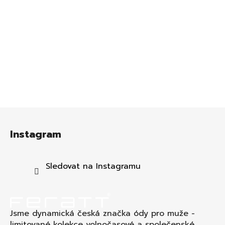
Z
á
Instagram
p
a
t
Sledovat na Instagramu
í
Jsme dynamická česká značka ódy pro muže -
limitované kolekce volnočasové a společenské