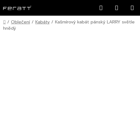
Přejít
Hledat
NÁKUP
na
KOŠÍK
obsah
Domů
/
Oblečení
/
Kabáty
/
Kašmírový kabát pánský LARRY světle
hnědý