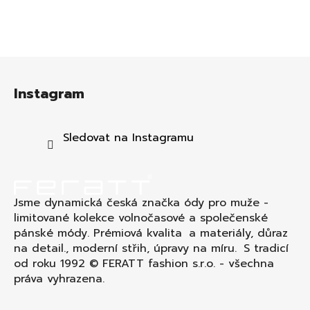
Z
á
Instagram
p
a
t
Sledovat na Instagramu
í
Jsme dynamická česká značka ódy pro muže -
limitované kolekce volnočasové a společenské
pánské módy. Prémiová kvalita a materiály, důraz
na detail., moderní střih, úpravy na míru. S tradicí
od roku 1992 © FERATT fashion s.r.o. - všechna
práva vyhrazena.