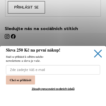
PŘIHLÁSIT SE
Sledujte nás na sociálních stítích
Sleva 250 Kč na první nákup!
Stačí se přihlásit k odběru našeho
newsletteru a sleva je vaše.
Používáme cookies, abychom vám umožnili pohodlné
prohlížení webu a díky analýze webu neustále zlepšovat
jeho funkce, výkon a použitelnost.
K tomu potřebujeme
Chci se přihlásit
váš souhlas.
Nastavení
Zásady zpracování osobních údajů
Souhlasím
Vytvořil Shoptet
Copyright 2026
PÁNSKÁ MÓDA
. Všechna práva
Odmítnout