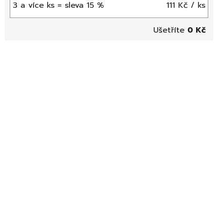
3 a více ks = sleva 15 %
111 Kč
/ ks
0 Kč