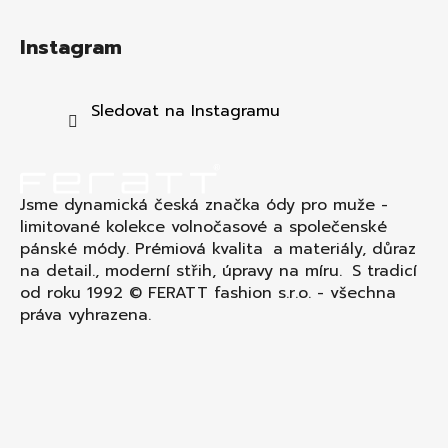
Z
á
Instagram
p
a
t
Sledovat na Instagramu
í
Jsme dynamická česká značka ódy pro muže -
limitované kolekce volnočasové a společenské
pánské módy. Prémiová kvalita a materiály, důraz
na detail., moderní střih, úpravy na míru. S tradicí
od roku 1992 © FERATT fashion s.r.o. - všechna
práva vyhrazena.