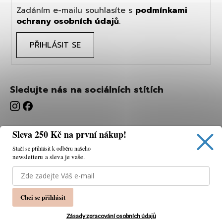
Zadáním e-mailu souhlasíte s
podmínkami
ochrany osobních údajů
.
PŘIHLÁSIT SE
Sledujte nás na sociálních stítích
Sleva 250 Kč na první nákup!
Stačí se přihlásit k odběru našeho
newsletteru a sleva je vaše.
Používáme cookies, abychom vám umožnili pohodlné
prohlížení webu a díky analýze webu neustále zlepšovat
jeho funkce, výkon a použitelnost.
K tomu potřebujeme
Chci se přihlásit
váš souhlas.
Nastavení
Zásady zpracování osobních údajů