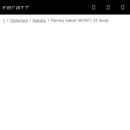
Přejít
Hledat
NÁKUP
na
KOŠÍK
obsah
Domů
/
Oblečení
/
Kabáty
/
Pánský kabát MONTI 25 šedý