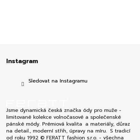
Z
á
Instagram
p
a
t
Sledovat na Instagramu
í
Jsme dynamická česká značka ódy pro muže -
limitované kolekce volnočasové a společenské
pánské módy. Prémiová kvalita a materiály, důraz
na detail., moderní střih, úpravy na míru. S tradicí
od roku 1992 © FERATT fashion s.r.o. - všechna