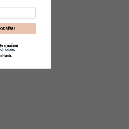
K ODBĚRU
te s našimi
ch údajů.
dhlásit.