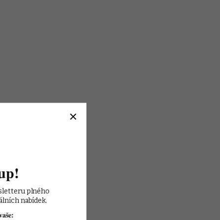
up!
sletteru plného 
álních nabídek.
vaše: