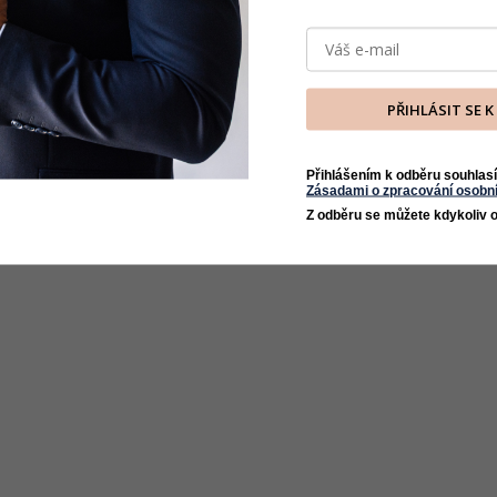
PŘIHLÁSIT SE 
Přihlášením k odběru souhlasí
Zásadami o zpracování osobní
Z odběru se můžete kdykoliv o