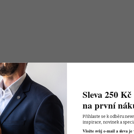
Sleva 250 Kč 
na první nák
Přihlaste se k odběru new
inspirace, novinek a speci
Vložte svůj e-mail a sleva je 