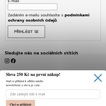
E-mail
Zadáním e-mailu souhlasíte s
podmínkami
ochrany osobních údajů
.
PŘIHLÁSIT SE
Sledujte nás na sociálních stítích
Sleva 250 Kč na první nákup!
Stačí se přihlásit k odběru našeho
newsletteru a sleva je vaše.
Používáme cookies, abychom vám umožnili pohodlné
prohlížení webu a díky analýze webu neustále zlepšovat
jeho funkce, výkon a použitelnost.
K tomu potřebujeme
Chci se přihlásit
váš souhlas.