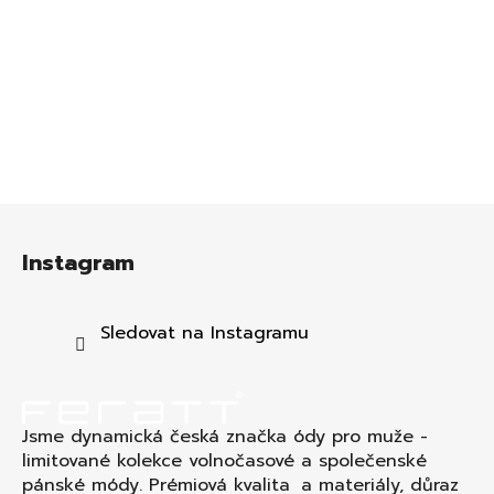
Z
á
Instagram
p
a
t
Sledovat na Instagramu
í
Jsme dynamická česká značka ódy pro muže -
limitované kolekce volnočasové a společenské
pánské módy. Prémiová kvalita a materiály, důraz