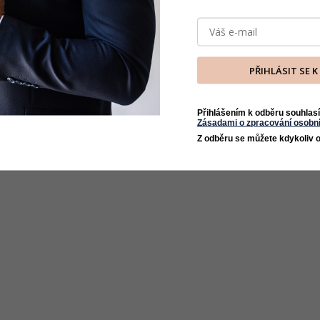
PŘIHLÁSIT SE 
Přihlášením k odběru souhlasí
Zásadami o zpracování osobní
Z odběru se můžete kdykoliv o