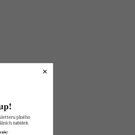
up!
sletteru plného 
álních nabídek.
vaše: