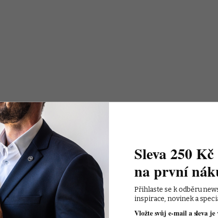
Sleva 250 Kč 
na první nák
Přihlaste se k odběru new
inspirace, novinek a speci
Vložte svůj e-mail a sleva je 