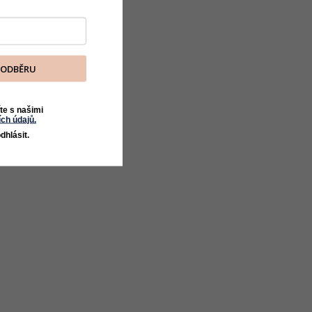
K ODBĚRU
te s našimi
ch údajů.
dhlásit.