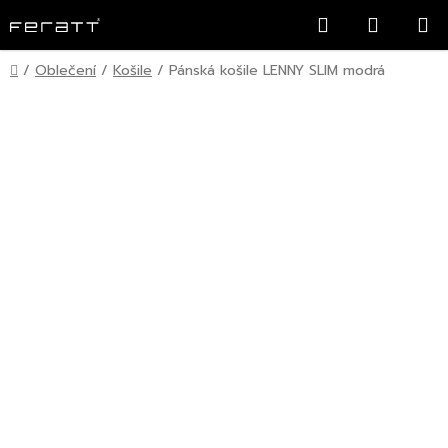
Přejít
Hledat
NÁKUP
na
KOŠÍK
obsah
Domů
/
Oblečení
/
Košile
/
Pánská košile LENNY SLIM modrá