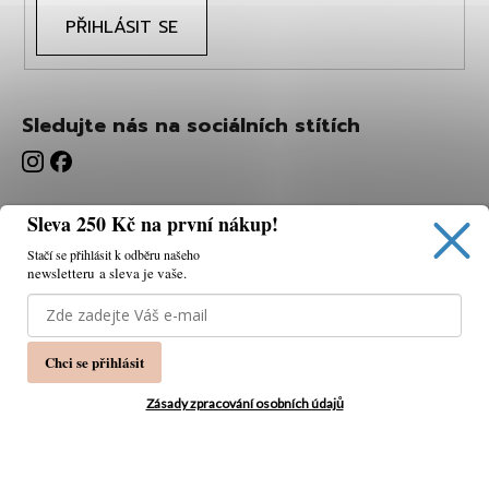
PŘIHLÁSIT SE
Sledujte nás na sociálních stítích
Sleva 250 Kč na první nákup!
Stačí se přihlásit k odběru našeho
newsletteru a sleva je vaše.
Používáme cookies, abychom vám umožnili pohodlné
prohlížení webu a díky analýze webu neustále zlepšovat
jeho funkce, výkon a použitelnost.
K tomu potřebujeme
Chci se přihlásit
váš souhlas.
Nastavení
Zásady zpracování osobních údajů
Souhlasím
Vytvořil Shoptet
Copyright 2026
PÁNSKÁ MÓDA
. Všechna práva
Odmítnout