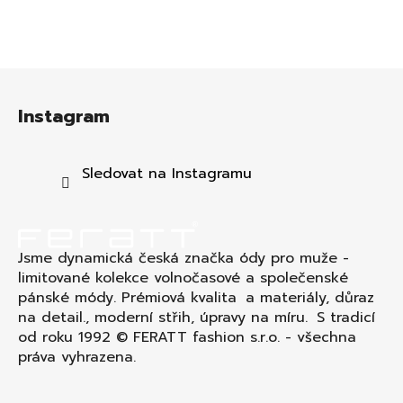
Z
á
Instagram
p
a
t
Sledovat na Instagramu
í
Jsme dynamická česká značka ódy pro muže -
limitované kolekce volnočasové a společenské
pánské módy. Prémiová kvalita a materiály, důraz
na detail., moderní střih, úpravy na míru. S tradicí
od roku 1992 © FERATT fashion s.r.o. - všechna
práva vyhrazena.