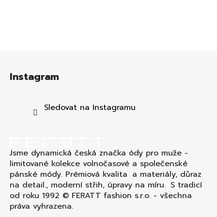
Z
á
Instagram
p
a
t
Sledovat na Instagramu
í
Jsme dynamická česká značka ódy pro muže -
limitované kolekce volnočasové a společenské
pánské módy. Prémiová kvalita a materiály, důraz
na detail., moderní střih, úpravy na míru. S tradicí
od roku 1992 © FERATT fashion s.r.o. - všechna
práva vyhrazena.