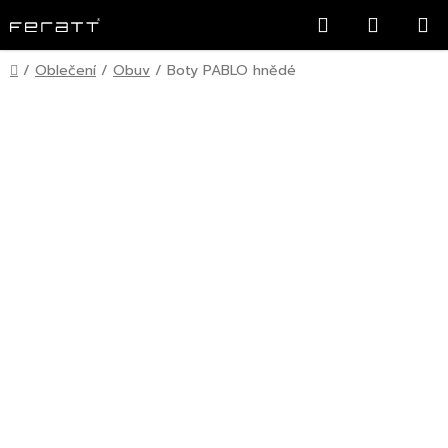
Přejít
Hledat
NÁKUP
na
KOŠÍK
obsah
Domů
/
Oblečení
/
Obuv
/
Boty PABLO hnědé