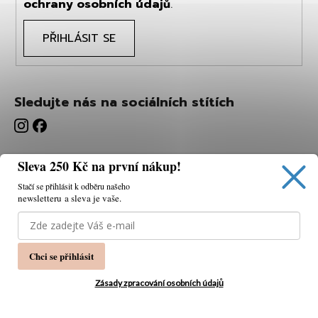
ochrany osobních údajů
.
PŘIHLÁSIT SE
Sledujte nás na sociálních stítích
Sleva 250 Kč na první nákup!
Stačí se přihlásit k odběru našeho
newsletteru a sleva je vaše.
Používáme cookies, abychom vám umožnili pohodlné
prohlížení webu a díky analýze webu neustále zlepšovat
jeho funkce, výkon a použitelnost.
K tomu potřebujeme
Chci se přihlásit
váš souhlas.
Nastavení
Zásady zpracování osobních údajů
Souhlasím
Vytvořil Shoptet