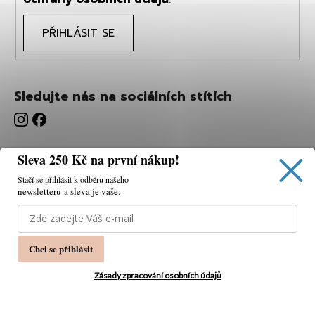
PŘIHLÁSIT SE
Sledujte nás na sociálních stítích
Sleva 250 Kč na první nákup!
Stačí se přihlásit k odběru našeho
newsletteru a sleva je vaše.
Používáme cookies, abychom vám umožnili pohodlné
prohlížení webu a díky analýze webu neustále zlepšovat
jeho funkce, výkon a použitelnost.
K tomu potřebujeme
Chci se přihlásit
váš souhlas.
Nastavení
Zásady zpracování osobních údajů
Souhlasím
Vytvořil Shoptet