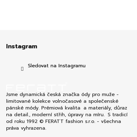
Z
á
Instagram
p
a
t
Sledovat na Instagramu
í
Jsme dynamická česká značka ódy pro muže -
limitované kolekce volnočasové a společenské
pánské módy. Prémiová kvalita a materiály, důraz
na detail., moderní střih, úpravy na míru. S tradicí
od roku 1992 © FERATT fashion s.r.o. - všechna
práva vyhrazena.