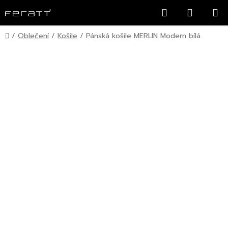
Přejít
Hledat
NÁKUP
na
KOŠÍK
obsah
Domů
/
Oblečení
/
Košile
/
Pánská košile MERLIN Modern bílá