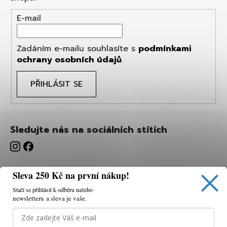
E-mail
Zadáním e-mailu souhlasíte s
podmínkami
ochrany osobních údajů
.
PŘIHLÁSIT SE
Sledujte nás na sociálních stítích
Sleva 250 Kč na první nákup!
Stačí se přihlásit k odběru našeho
newsletteru a sleva je vaše.
Používáme cookies, abychom vám umožnili pohodlné
prohlížení webu a díky analýze webu neustále zlepšovat