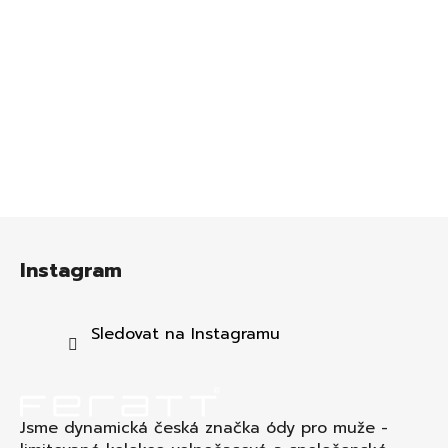
Z
á
Instagram
p
a
t
Sledovat na Instagramu
í
Jsme dynamická česká značka ódy pro muže -