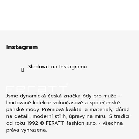
Z
á
Instagram
p
a
t
Sledovat na Instagramu
í
Jsme dynamická česká značka ódy pro muže -
limitované kolekce volnočasové a společenské
pánské módy. Prémiová kvalita a materiály, důraz
na detail., moderní střih, úpravy na míru. S tradicí
od roku 1992 © FERATT fashion s.r.o. - všechna
práva vyhrazena.