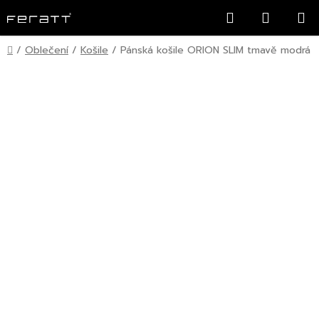
Přejít
Hledat
NÁKUP
na
KOŠÍK
obsah
Domů
/
Oblečení
/
Košile
/
Pánská košile ORION SLIM tmavě modrá