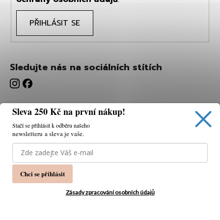
PŘIHLÁSIT SE
Sledujte nás na sociálních stítích
Sleva 250 Kč na první nákup!
Stačí se přihlásit k odběru našeho
newsletteru a sleva je vaše.
Používáme cookies, abychom vám umožnili pohodlné
prohlížení webu a díky analýze webu neustále zlepšovat
jeho funkce, výkon a použitelnost.
K tomu potřebujeme
Chci se přihlásit
váš souhlas.
Nastavení
Zásady zpracování osobních údajů
Souhlasím
Vytvořil Shoptet