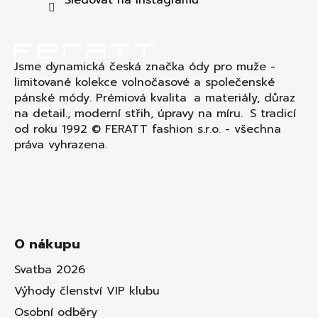
í
Jsme dynamická česká značka ódy pro muže -
limitované kolekce volnočasové a společenské
pánské módy. Prémiová kvalita a materiály, důraz
na detail., moderní střih, úpravy na míru. S tradicí
od roku 1992 © FERATT fashion s.r.o. - všechna
práva vyhrazena.
O nákupu
Svatba 2026
Výhody členství VIP klubu
Osobní odběry