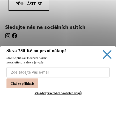
PŘIHLÁSIT SE
Sledujte nás na sociálních stítích
Sleva 250 Kč na první nákup!
Stačí se přihlásit k odběru našeho
newsletteru a sleva je vaše.
Používáme cookies, abychom vám umožnili pohodlné
prohlížení webu a díky analýze webu neustále zlepšovat
jeho funkce, výkon a použitelnost.
K tomu potřebujeme
Chci se přihlásit
váš souhlas.
Nastavení
Zásady zpracování osobních údajů
Souhlasím
Vytvořil Shoptet
Copyright 2026
PÁNSKÁ MÓDA
. Všechna práva
Odmítnout
vyhrazena.
Upravit nastavení cookies