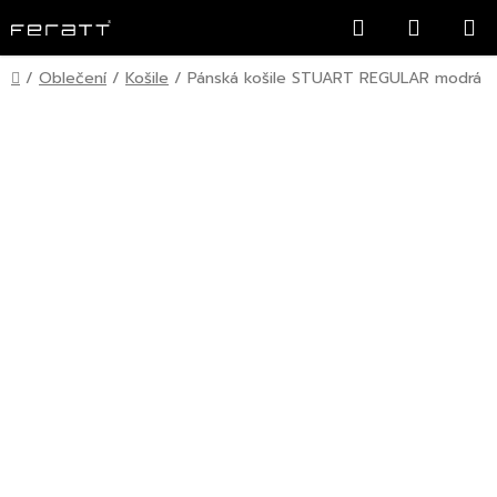
Přejít
Hledat
NÁKUP
na
KOŠÍK
obsah
Domů
/
Oblečení
/
Košile
/
Pánská košile STUART REGULAR modrá