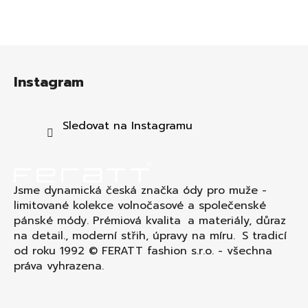
Z
á
Instagram
p
a
t
Sledovat na Instagramu
í
Jsme dynamická česká značka ódy pro muže -
limitované kolekce volnočasové a společenské
pánské módy. Prémiová kvalita a materiály, důraz
na detail., moderní střih, úpravy na míru. S tradicí
od roku 1992 © FERATT fashion s.r.o. - všechna
práva vyhrazena.